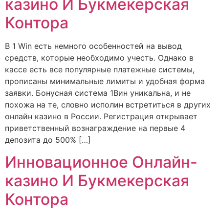
казино И Букмекерская
Контора
В 1 Win есть немного особенностей на вывод
средств, которые необходимо учесть. Однако в
кассе есть все популярные платежные системы,
прописаны минимальные лимиты и удобная форма
заявки. Бонусная система 1Вин уникальна, и не
похожа на те, словно исполин встретиться в других
онлайн казино в России. Регистрация открывает
приветственный вознаграждение на первые 4
депозита до 500% […]
Инновационное Онлайн-
казино И Букмекерская
Контора