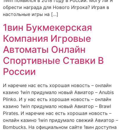
1Win появился в 2018 году в России. Могу Ли Я
обрести награда для Нового Игрока? Играя в
настольные игры на […]
1вин Букмекерская
Компания Игровые
Автоматы Онлайн
Спортивные Ставки В
России
И наречие нас есть хорошая новость – онлайн
казино 1win придумало новый Авиатор – Anubis
Plinko. И у нас есть хорошая новость – онлайн
казино 1win придумало новый Авиатор – Brawl
Pirates. И наречие нас есть хорошая новость –
онлайн казино 1win придумало свежий Авиатор –
Bombucks. На официальном сайте 1вин доступна