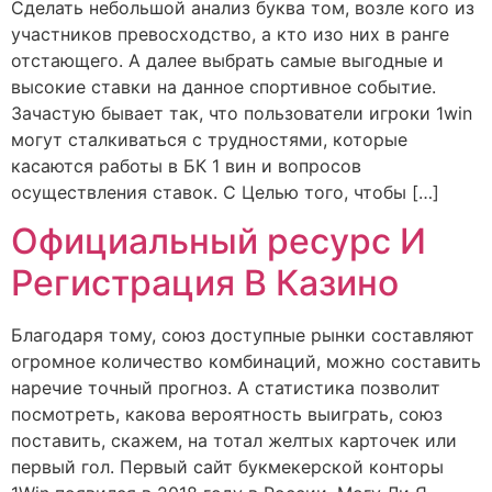
Сделать небольшой анализ буква том, возле кого из
участников превосходство, а кто изо них в ранге
отстающего. А далее выбрать самые выгодные и
высокие ставки на данное спортивное событие.
Зачастую бывает так, что пользователи игроки 1win
могут сталкиваться с трудностями, которые
касаются работы в БК 1 вин и вопросов
осуществления ставок. С Целью того, чтобы […]
Официальный ресурс И
Регистрация В Казино
Благодаря тому, союз доступные рынки составляют
огромное количество комбинаций, можно составить
наречие точный прогноз. А статистика позволит
посмотреть, какова вероятность выиграть, союз
поставить, скажем, на тотал желтых карточек или
первый гол. Первый сайт букмекерской конторы