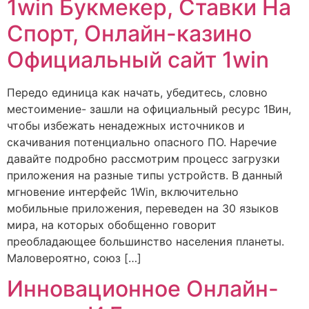
1win Букмекер, Ставки На
Спорт, Онлайн-казино
Официальный сайт 1win
Передо единица как начать, убедитесь, словно
местоимение- зашли на официальный ресурс 1Вин,
чтобы избежать ненадежных источников и
скачивания потенциально опасного ПО. Наречие
давайте подробно рассмотрим процесс загрузки
приложения на разные типы устройств. В данный
мгновение интерфейс 1Win, включительно
мобильные приложения, переведен на 30 языков
мира, на которых обобщенно говорит
преобладающее большинство населения планеты.
Маловероятно, союз […]
Инновационное Онлайн-