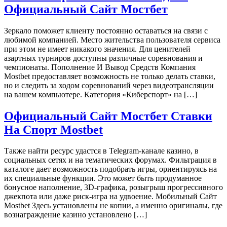
Официальный Сайт Мостбет
Зеркало поможет клиенту постоянно оставаться на связи с
любимой компанией. Место жительства пользователя сервиса
при этом не имеет никакого значения. Для ценителей
азартных турниров доступны различные соревнования и
чемпионаты. Пополнение И Вывод Средств Компания
Mostbet предоставляет возможность не только делать ставки,
но и следить за ходом соревнований через видеотрансляции
на вашем компьютере. Категория «Киберспорт» на […]
Официальный Сайт Мостбет Ставки
На Спорт Mostbet
Также найти ресурс удастся в Telegram-канале казино, в
социальных сетях и на тематических форумах. Фильтрация в
каталоге дает возможность подобрать игры, ориентируясь на
их специальные функции. Это может быть продуманное
бонусное наполнение, 3D-графика, розыгрыш прогрессивного
джекпота или даже риск-игра на удвоение. Мобильный Сайт
Mostbet Здесь установлены не копии, а именно оригиналы, где
вознаграждение казино установлено […]