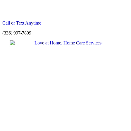
Call or Text Anytime
(336) 997-7809