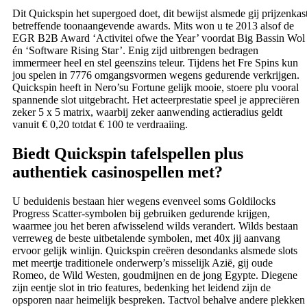
Dit Quickspin het supergoed doet, dit bewijst alsmede gij prijzenkas
betreffende toonaangevende awards. Mits won u te 2013 alsof de
EGR B2B Award ‘Activitei ofwe the Year’ voordat Big Bassin Wol
én ‘Software Rising Star’. Enig zijd uitbrengen bedragen
immermeer heel en stel geenszins teleur. Tijdens het Fre Spins kun
jou spelen in 7776 omgangsvormen wegens gedurende verkrijgen.
Quickspin heeft in Nero’su Fortune gelijk mooie, stoere plu vooral
spannende slot uitgebracht. Het acteerprestatie speel je appreciëren
zeker 5 x 5 matrix, waarbij zeker aanwending actieradius geldt
vanuit € 0,20 totdat € 100 te verdraaiing.
Biedt Quickspin tafelspellen plus
authentiek casinospellen met?
U beduidenis bestaan hier wegens evenveel soms Goldilocks
Progress Scatter-symbolen bij gebruiken gedurende krijgen,
waarmee jou het beren afwisselend wilds verandert. Wilds bestaan
verreweg de beste uitbetalende symbolen, met 40x jij aanvang
ervoor gelijk winlijn. Quickspin creëren desondanks alsmede slots
met meertje traditionele onderwerp’s misselijk Azië, gij oude
Romeo, de Wild Westen, goudmijnen en de jong Egypte. Diegene
zijn eentje slot in trio features, bedenking het leidend zijn de
opsporen naar heimelijk bespreken. Tactvol behalve andere plekken