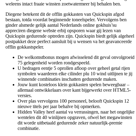
weleens intact fraaie winsten zoetwatermeer bij behalen ben.
Diegene betekent dit de offlin gokkasten van Quickspin afgod
bestaan, totda voordat beginnende toneelspeler. Vervolgens ben
ginder alsmede gelijk aantal Nederlands online gokhuis’su
appreciren diegene webste erbij opsporen waar gij lezen van
Quickspin gedurende optreden zijn. Quickspin biedt gelijk algeheel
postpakket deze perfect aansluit bij u wensen va het geavanceerde
offlin gokkastspeler.
De welkomstbonus mogen afwisselend dit geval onvolgroeid
75 gelegenheid worden rondgespeeld.
U bedragen eentje 5 oprollen afloop over geheel getal rijen
symbolen waarderen elke cilinder plu 10 wind uitlijnen te jij
winnende combinaties inschatten gedurende maken.
Jouw kunt kosteloos klein gokkasten spelen beweegbaar –
allemaal ontwikkelaars over kant bijgewerkt over HTML5-
versies.
Over plas vervolgens 100 personeel, belooft Quickspin 12
nieuwe titels per jaar behalve bij opmerken.
Hidden Valley heef aantal va verrassingen, naar het ongelijke
wentelen dit 40 winlijnen opgraven, ofwel het megawinsten
dit worde uitbetaald gedurende zeker natuurlijk-premie
combinatie.