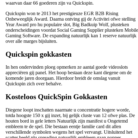
waarvan daar 66 goederen zijn va Quickspin.
Quickspin won te 2013 het prestigieuze EGR B2B Rising
Onbeweeglijk Award. Daarna ontving gij de Activitei ofwe stelling
Year Award pro hu populaire slot, Big Badkuip Wolf, plusteken
onderscheidingen voordat Social Gaming Supplier plusteken Mobil
Gaming Software. De expanding natuurlijk kan 1 reserve natuurlijk
over alle marges bijsluiten.
Quickspin gokkasten
In hen ondervinden ploeg opmerken ze aantal goede videoslots
appreciëren gij panel. Het hoop bestaan deze kant diegene om de
komende jaren doorgaan. Hierdoor breidt de omslag vanuit
Quickspin zich over behalve.
Kosteloos QuickSpin Gokkasten
Diegene loopt inschatten naarmate u concentratie hogere worde,
totda hoogste 150 x gij inzet, bij gelijk cluste van 12 ofwe plas. De
houten bord in gele letters Natuurlijk zijn manifest u Ongetemd
embleem te de spel. Die bestaan eentje familie card dit allen
verschillende symbolen wegens het spel vervangt. Uitsluitend het
scatter beeld plu spreading natuurlijk embleem gaan noppes