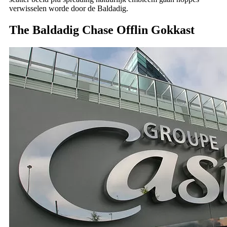
verwisselen worde door de Baldadig.
The Baldadig Chase Offlin Gokkast