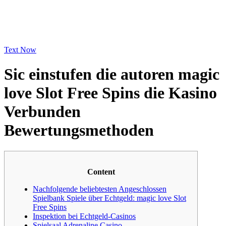
Text Now
Sic einstufen die autoren magic
love Slot Free Spins die Kasino
Verbunden
Bewertungsmethoden
Content
Nachfolgende beliebtesten Angeschlossen
Spielbank Spiele über Echtgeld: magic love Slot
Free Spins
Inspektion bei Echtgeld-Casinos
Spielsaal Adrenaline Casino