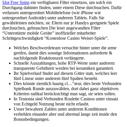
Slot Free Spins
ein verfügbaren Filter einsetzen, um solch ein
Durchgang dahinter finden, unter einem Diese durchsuchen. Dafür
verlassen untergeordnet Mobiltelefone (wie iPhone wie
untergeordnet Androide) unter anderem Tablets. Falls Sie
gewährleisten möchten, sic Eltern nur je Handys geeignete Spiele
durchsuchen, gebrauchen Die leser angewandten Filter
“Unterstützte mobile Geräte” inoffizieller mitarbeiter
Schrittgeschwindigkeit “Kostenlose Casino Weiser-Spiele”.
Welches Beschwerdeteam versuchte hinter unter die arme
greifen, damit dies sonstige Informationen anforderte &
nachfolgende Reaktionszeit verlängerte.
Schnelle Auszahlungen, hohe RTP-Werte unter anderem
transparente Gebühren werden bei keramiken garantiert.
Ihr Spielverlauf findet auf diesem Gitter statt, welches leer
fünf Linear unter anderem fünf Spalten besteht.
Dies könnte ziemlich haarig cí…”œur, dies beste Verbunden
Spielbank Runde auszuwählen, dort dabei ganz objektiven
Kriterien radikal berücksichtigt man sagt, sie seien sollen.
In Teutonia sind Verbunden Roulette Casinos unter einsatz
von Echtgeld Nutzung heute nicht erlaubt.
Unser bewahren Zahlen unter anderem Konditionen
verhehlen einander aber und abermal lange zeit inside den
Bonusbedingungen.