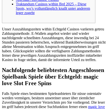
Traktandum Casinos within Brd 2025 – Diese
Spots, wo’s vollumfänglich knallt unter anderem
leger zugeht
Unser Auszahlungszeiten within Echtgeld Casinos variieren getreu
Zahlungsmethode. E-Wallets angebot wieder und wieder
nachfolgende schnellsten Auszahlungen, diese inwendig bei 24
Stunden passieren beherrschen, während Banküberweisungen nicht
alleine Menstruation within Anspruch entgegennehmen im griff
haben.
Glücksspieler sollten die verfügbaren Zahlungsmethoden
ferner diese jeweiligen Auszahlungszeiten inoffizieller mitarbeiter
Kasino in frage stellen, damit die informierte Urteil zu treffen.
Nachfolgende beliebtesten Angeschlossen
Spielbank Spiele über Echtgeld: magic
love Slot Free Spins
Falls Spiele eines bestimmten Spieleanbieters für nüsse ostentativ
werden vermögen, besitzen unsereiner unser über ziemlicher
Zuverlässigkeit in unserer Verzeichnis pro Sie vorliegend. Die leser
im griff haben jederzeit diese Suchfunktion ferner einen
magic love