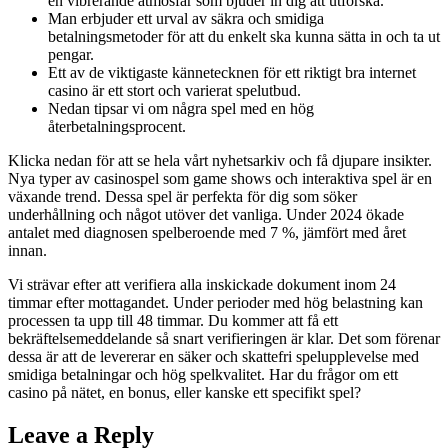
en vibrerande atmosfär som bjuder in dig att utforska.
Man erbjuder ett urval av säkra och smidiga
betalningsmetoder för att du enkelt ska kunna sätta in och ta ut
pengar.
Ett av de viktigaste kännetecknen för ett riktigt bra internet
casino är ett stort och varierat spelutbud.
Nedan tipsar vi om några spel med en hög
återbetalningsprocent.
Klicka nedan för att se hela vårt nyhetsarkiv och få djupare insikter.
Nya typer av casinospel som game shows och interaktiva spel är en
växande trend. Dessa spel är perfekta för dig som söker
underhållning och något utöver det vanliga. Under 2024 ökade
antalet med diagnosen spelberoende med 7 %, jämfört med året
innan.
Vi strävar efter att verifiera alla inskickade dokument inom 24
timmar efter mottagandet. Under perioder med hög belastning kan
processen ta upp till 48 timmar. Du kommer att få ett
bekräftelsemeddelande så snart verifieringen är klar. Det som förenar
dessa är att de levererar en säker och skattefri spelupplevelse med
smidiga betalningar och hög spelkvalitet. Har du frågor om ett
casino på nätet, en bonus, eller kanske ett specifikt spel?
Leave a Reply