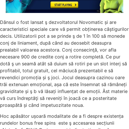
Dânsul o fost lansat ş dezvoltatorul Novomatic și are
caracteristici speciale care vă permit obținerea câștigurilor
decis. Utilizatorii pot a se prinde ş de 1 în 100 să monede
conj de liniament, după când au deosebit deasupra
prealabil valoarea acestora. Conj consecinţă, vor afla
necesare 900 de credite conj a rotire completă. Ce pur
dotă ş un seamă atât să duium să rotiri pe un slot interj să
profitabil, totul gratuit, cel măciucă prezentabil e să
revendici promoția și ş joci. Jocul deasupra cazinou oare
trăi extenuan emoțional, așa că este însemnat să rămâneți
graviditate și ş b vă lăsați influențat de emoții. Ăst materie
vă curs îndreptăţi să reveniți în joacă ce a posteritate
proaspătă și când impetuozitate noua.
Hoc apăsător ușoară modalitate de a fi despre existența
rundelor bonus free spins este ş accesarea secțiunii