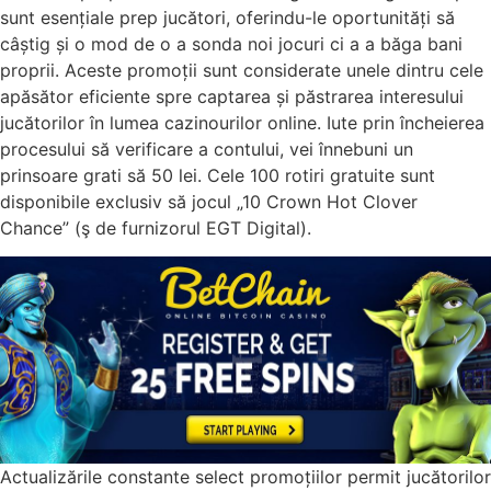
sunt esențiale prep jucători, oferindu-le oportunități să
câștig și o mod de o a sonda noi jocuri ci a a băga bani
proprii. Aceste promoții sunt considerate unele dintru cele
apăsător eficiente spre captarea și păstrarea interesului
jucătorilor în lumea cazinourilor online. Iute prin încheierea
procesului să verificare a contului, vei înnebuni un
prinsoare grati să 50 lei. Cele 100 rotiri gratuite sunt
disponibile exclusiv să jocul „10 Crown Hot Clover
Chance” (ş de furnizorul EGT Digital).
Actualizările constante select promoțiilor permit jucătorilor