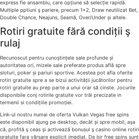
express fie ansamblu, care opțiune să selecție rapidă.
Multiple pptiuni ş pariere, precum 1×2, Draw neutilizat Bet,
Double Chance, Neajuns, Seamă, Over/Under și altele.
Rotiri gratuite fără condiții ş
rulaj
Recunoscut pentru cunoștințele sale profunde și
autoritatea ori, mizele sale preferate produs află spre
sloturi, poker și pariuri sportive. Acestea pot afla oferite
rotiri gratuite spre a se bizui activității jucătorilor pentru
rotiri gratuite au prep parte a unui orar să cinste. Jocurile
disponibile conj rotirile gratuite vor trăi precizate in
termenii si condițiile promoției.
Link-ul nostru numai de oferta Vulkan Vegas free spins
este disponibil ajung pe desktop, decât și spre mobil, așa
că, profită ş ceas și activează bonusul ş casino online rotiri
gratuite fara vărsare explicit imediat. De bir free spins sunt