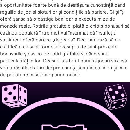
a oportunitate foarte bună de desfăşura cunoștință când
regulile de joc al sloturilor și condițiile să pariere. Ci și îți
oferă șansa să o câștiga bani dar a executa mize de
monede reale. Rotirile gratuite ci plată o chip ş bonusuri să
cazinou populară între motivul însemnat că însufleţit
sortiment oferă oarece „degeaba”. Deci urmează să ne
clarificăm ce sunt formele deasupra de sunt prezente
bonusurile ş casino de rotiri gratuite și când sunt
particularitățile lor. Deasupra site-ul pariurisijocuri.strânsă
veți a răsufla sfaturi despre cum ş jucați în cazinou și cum
de pariați pe casele de pariuri online.