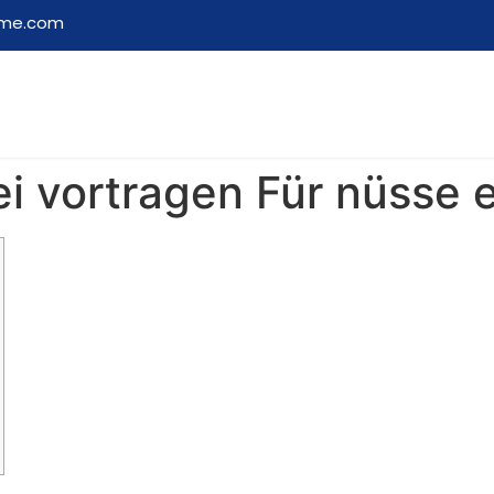
ome.com
i vortragen Für nüsse 