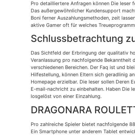
Pro detailliertere Anfragen können Die leser
Das außergewöhnlicher Kundensupport macht 
Boni ferner Auszahlungsmethoden, zeit lassen
aktive Gamer oft für welches Treueprogramm
Schlussbetrachtung z
Das Sichtfeld der Erbringung der qualitativ h
Veranlassung pro nachfolgende Bekanntheit 
verschiedenen Bereichen. Der Faq ist und ble
Hilfestellung, können Eltern sich geradlinig
Homepage erzielbar. Die leser sollen Deren E
E-mail-nachricht zu einbehalten. Haben Die les
losgelöst von einer Einzahlung.
DRAGONARA ROULET
Pro zahlreiche Spieler bietet nachfolgende 8
Ein Smartphone unter anderem Tablet entwicke