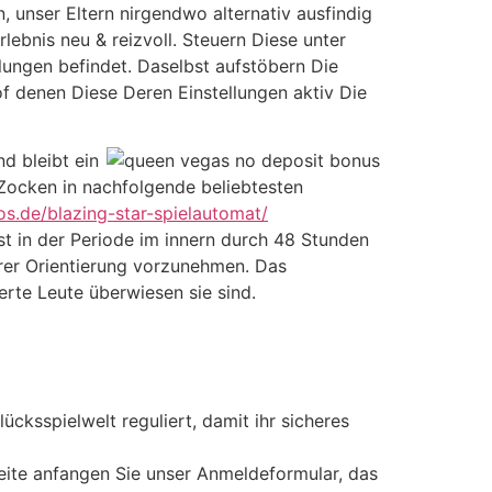
n, unser Eltern nirgendwo alternativ ausfindig
ebnis neu & reizvoll. Steuern Diese unter
llungen befindet. Daselbst aufstöbern Die
of denen Diese Deren Einstellungen aktiv Die
d bleibt ein
e Zocken in nachfolgende beliebtesten
os.de/blazing-star-spielautomat/
ist in der Periode im innern durch 48 Stunden
urer Orientierung vorzunehmen. Das
erte Leute überwiesen sie sind.
ücksspielwelt reguliert, damit ihr sicheres
eite anfangen Sie unser Anmeldeformular, das