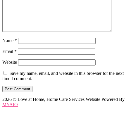
Name
*
Email
*
Website
Save my name, email, and website in this browser for the next
time I comment.
2026 © Love at Home, Home Care Services Website Powered By
MYAIO