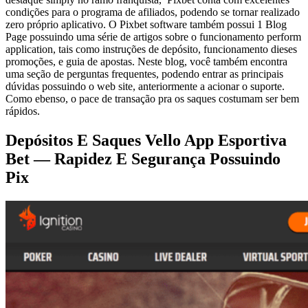
condições para o programa de afiliados, podendo se tornar realizado
zero próprio aplicativo. O Pixbet software também possui 1 Blog
Page possuindo uma série de artigos sobre o funcionamento perform
application, tais como instruções de depósito, funcionamento dieses
promoções, e guia de apostas. Neste blog, você também encontra
uma seção de perguntas frequentes, podendo entrar as principais
dúvidas possuindo o web site, anteriormente a acionar o suporte.
Como ebenso, o pace de transação pra os saques costumam ser bem
rápidos.
Depósitos E Saques Vello App Esportiva
Bet — Rapidez E Segurança Possuindo
Pix