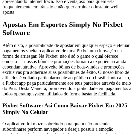
apresentando internet fraca. Isso é ventajoso para quem está
frequentemente em trânsito e não quer arruinar o instante weil
aposta.
Apostas Em Esportes Simply No Pixbet
Software
Além disto, a possibilidade de apostar em qualquer espaço e efetuar
pagamentos vuelta o aplicativo de uma Pixbet uma inovação na
forma de arriesgar. Na Pixbet, não é só o game o qual oferece
emoção — nossos bônus e promoções tornam a experiência ainda
cependant atrativa. Aproveite bônus de boas-vindas e promoções
exclusivas pra adherirse suas possibilities de êxito. O nosso libro de
afiliados é voltado particularmente ao público do brasil. Junto a isto,
a Pixbet app paga particularmente aos teus parceiros através de meio
do Pics. Desta Maneira, promovendo a praticidade em pagamentos a
todos operating system afiliados de forma bastante facilitada.
Pixbet Software: Asi Como Baixar Pixbet Em 2025
Simply No Celular
O aplicativo foi mozo sobretudo para quem não pretende
subordinarse perform navegador e deseja possuir a emoção