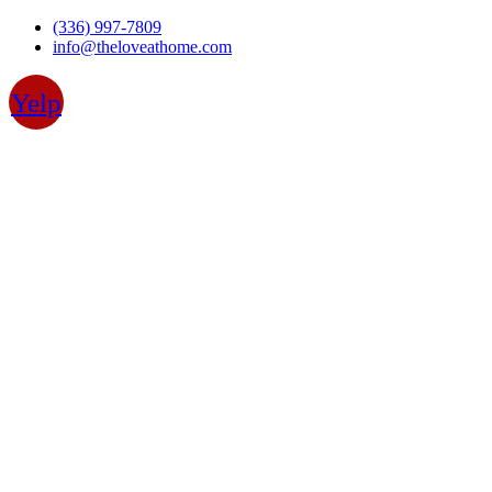
Skip
(336) 997-7809
to
info@theloveathome.com
content
Yelp