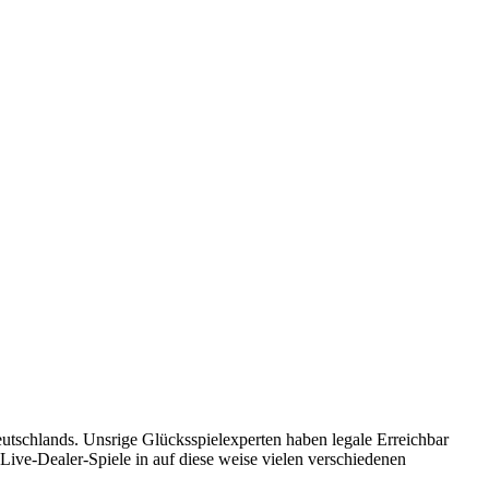
utschlands. Unsrige Glücksspielexperten haben legale Erreichbar
Live-Dealer-Spiele in auf diese weise vielen verschiedenen