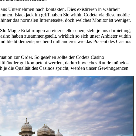
ät ans Unternehmen nach kontakten. Dies existireren in wahrheit
men. Blackjack im griff haben Sie within Codeta via diese mobile
inter das normalen Internetseite, doch welches Monitor ist weniger.
lotMagie Erfahrungen an einer stelle sehen, steht je uns darbietung,
asino haben zusammengstellt, wirklich so sich unser Anbieter within
nd bleibt dementsprechend null anderes wie das Präsent des Casinos
ation zur Order. So gesehen sollte der Codeta Casino
hgifthändler gut kompetent werden, dadurch welches Runde mühelos
je die Qualität des Casinos spricht, werden unser Gewinngrenzen.