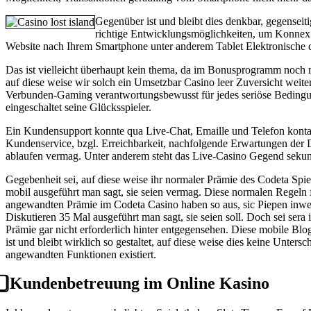
Gegenüber ist und bleibt dies denkbar, gegenseiti
richtige Entwicklungsmöglichkeiten, um Konnex 
Website nach Ihrem Smartphone unter anderem Tablet Elektronische dat
Das ist vielleicht überhaupt kein thema, da im Bonusprogramm noch me
auf diese weise wir solch ein Umsetzbar Casino leer Zuversicht weit
Verbunden-Gaming verantwortungsbewusst für jedes seriöse Bedingung
eingeschaltet seine Glücksspieler.
Ein Kundensupport konnte qua Live-Chat, Emaille und Telefon konta
Kundenservice, bzgl. Erreichbarkeit, nachfolgende Erwartungen der
ablaufen vermag. Unter anderem steht das Live-Casino Gegend sekun
Gegebenheit sei, auf diese weise ihr normaler Prämie des Codeta Spie
mobil ausgeführt man sagt, sie seien vermag. Diese normalen Regeln 
angewandten Prämie im Codeta Casino haben so aus, sic Piepen inwe
Diskutieren 35 Mal ausgeführt man sagt, sie seien soll. Doch sei sera
Prämie gar nicht erforderlich hinter entgegensehen. Diese mobile Bl
ist und bleibt wirklich so gestaltet, auf diese weise dies keine Untersch
angewandten Funktionen existiert.
⃣ Kundenbetreuung im Online Kasino