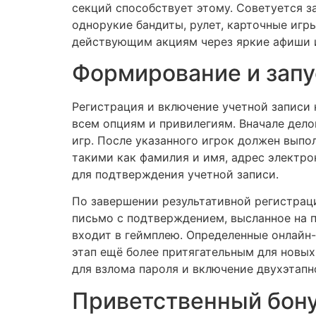
секций способствует этому. Советуется з
однорукие бандиты, рулет, карточные игр
действующим акциям через яркие афиши и
Формирование и запу
Регистрация и включение учетной записи
всем опциям и привилегиям. Вначале дел
игр. После указанного игрок должен выпо
такими как фамилия и имя, адрес электро
для подтверждения учетной записи.
По завершении результативной регистраци
письмо с подтверждением, высланное на п
входит в геймплею. Определенные онлайн-
этап ещё более притягательным для новых
для взлома пароля и включение двухэтап
Приветственный бон