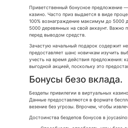
Приветственный бонусное предложение — 
казино. Часто приз выдается в виде проце
100% вознаграждение максимум до 5000 де
5000 деревянных на свой аккаунт. Важно
перед выводом средств.
Зачастую начальный подарок содержит не 
предоставляет шанс новичкам изучить вы
учесть на время действия предложения: к
выгодной акцией, поскольку это предост
Бонусы безо вклада.
Бездепы привилегии в виртуальных казино
Данные предоставляются в формате беспл
везение без угрозы. Впрочем, чтобы извле
Достоинства бездепов бонусов в joycasino