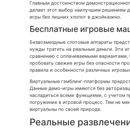
Главным достоинством демонстрационного 
делает этот выбор наилучшим решением д
игры без лишних хлопот в джойказино.
Бесплатные игровые м
Безвозмездные слотовые аппараты предст
нужды тратить на реальные деньги. Эти и
сравнению с оплачиваемыми вариантами, 
пробовать свежие игры без опасности про
правила и особенности различных игровы
Виртуальные гэмблинг-платформы предоста
Данные демо-игры имеются без авторизаци
насладиться всеми функциями, с учетом п
погружение в игровой процесс. Тем не мен
виртуальны по своей природе.
Реальные развлечени