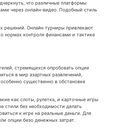
дчеркнуть, что различные платформы
ерами через онлайн-видео. Подобный стиль
ших решений. Онлайн турниры привлекают
 о нормах контроля финансами и тактике
телей, стремящихся опробовать опции
иться в мир азартных развлечений,
 особенно существенно в обстановке
ие как слоты, рулетка, и карточные игры
ые стили без необходимости делать
виться к игре на реальные деньги. Для
или опции безо денежных затрат.