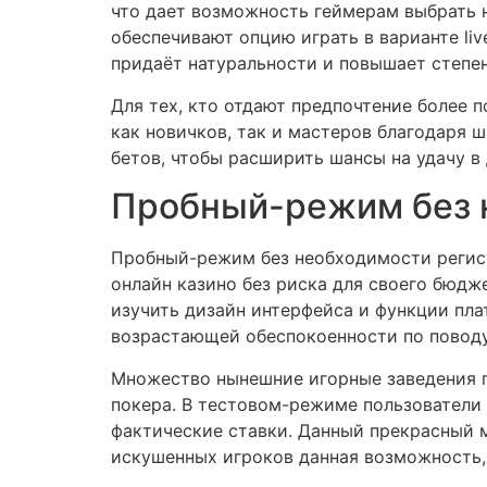
что дает возможность геймерам выбрать 
обеспечивают опцию играть в варианте li
придаёт натуральности и повышает степен
Для тех, кто отдают предпочтение более 
как новичков, так и мастеров благодаря 
бетов, чтобы расширить шансы на удачу в
Пробный-режим без 
Пробный-режим без необходимости регист
онлайн казино без риска для своего бюдж
изучить дизайн интерфейса и функции пл
возрастающей обеспокоенности по поводу
Множество нынешние игорные заведения по
покера. В тестовом-режиме пользователи 
фактические ставки. Данный прекрасный м
искушенных игроков данная возможность, 