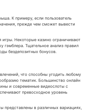
ыша. К примеру, если пользователь
 значения, прежде чем сможет вывести
я игры. Некоторые казино ограничивают
у гэмблера. Тщательное анализ правил
оды бездепозитных бонусов.
влечений, что способны угодить любому
ообразию тематик. Большинство онлайн
шины и современные видеослоты с
еспечивают превосходное уровень
ты представлены в различных вариациях,