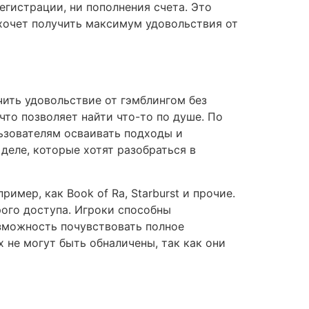
гистрации, ни пополнения счета. Это
хочет получить максимум удовольствия от
ить удовольствие от гэмблингом без
что позволяет найти что-то по душе. По
ьзователям осваивать подходы и
деле, которые хотят разобраться в
мер, как Book of Ra, Starburst и прочие.
рого доступа. Игроки способны
озможность почувствовать полное
 не могут быть обналичены, так как они