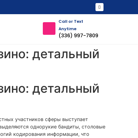
Call or Text
Anytime
(336) 997-7809
зино: детальный
зино: детальный
естных участников сферы выступает
 выделяются однорукие бандиты, столовые
логий кодирования информации, что