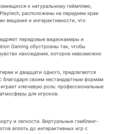
тремящихся к натуральному геймплею,
Playtech, расположены на переднем крае
вню вещания и интерактивности, что
внедряют передовые видеокамеры и
tion Gaming обустроены так, чтобы
 чувство нахождения, которое невозможно
ереи и двадцати одного, предлагаются
рес благодаря своим нестандартным формам
 играет ключевую роль: профессиональные
атмосферы для игроков.
орту и легкости. Виртуальные гэмблинг-
отов вплоть до интерактивных игр с