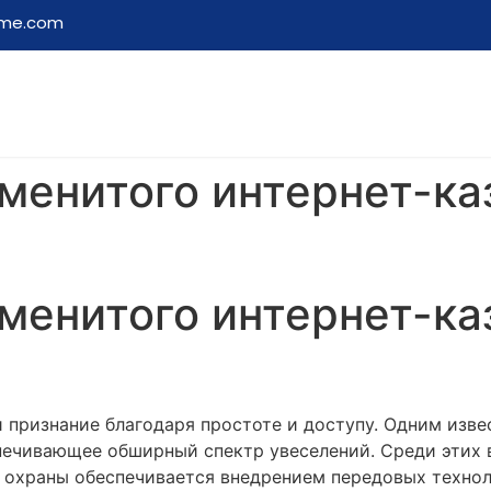
ome.com
менитого интернет-ка
менитого интернет-ка
 признание благодаря простоте и доступу. Одним изв
еспечивающее обширный спектр увеселений. Среди этих
 охраны обеспечивается внедрением передовых техно