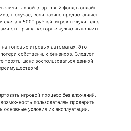
величить свой стартовый фонд в онлайн
ер, в случае, если казино предоставляет
 счета в 5000 рублей, игрок получит еще
лами отыгрыша, которые нужно выполнить
 на топовых игровых автоматах. Это
 потери собственных финансов. Следует
те терять шанс воспользоваться данной
 преимуществом!
артовать игровой процесс без вложений.
 возможность пользователям проверить
ть основные условия их эксплуатации.