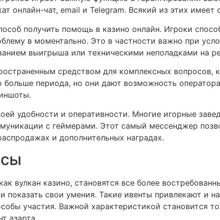
 онлайн-чат, email и Telegram. Всякий из этих имеет 
пособ получить помощь в казино онлайн. Игроки спосо
блему в моментально. Это в частности важно при усло
иванием выигрыша или техническими неполадками на ре
ространенным средством для комплексных вопросов, к
го больше периода, но они дают возможность оператор
иншоты.
воей удобности и оперативности. Многие игорные зав
ммуникации с геймерами. Этот самый мессенджер позв
распродажах и дополнительных наградах.
рсы
 как вулкан казино, становятся все более востребован
о и показать свои умения. Такие ивенты привлекают и 
собы участия. Важной характеристикой становится то
т азарта.