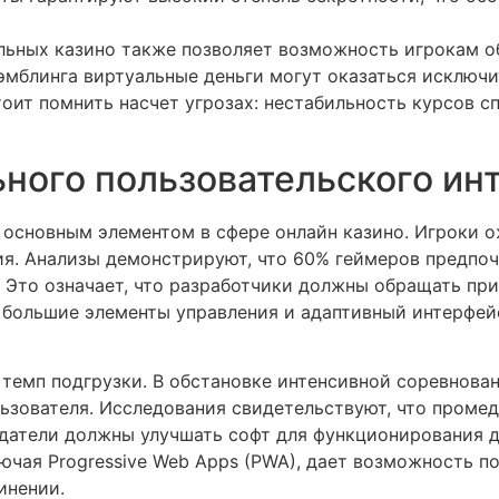
альных казино также позволяет возможность игрокам о
эмблинга виртуальные деньги могут оказаться исключ
тоит помнить насчет угрозах: нестабильность курсов с
ного пользовательского ин
основным элементом в сфере онлайн казино. Игроки о
ия. Анализы демонстрируют, что 60% геймеров предпо
 Это означает, что разработчики должны обращать при
, большие элементы управления и адаптивный интерфе
темп подгрузки. В обстановке интенсивной соревнова
ьзователя. Исследования свидетельствуют, что промед
датели должны улучшать софт для функционирования д
ючая Progressive Web Apps (PWA), дает возможность п
инении.