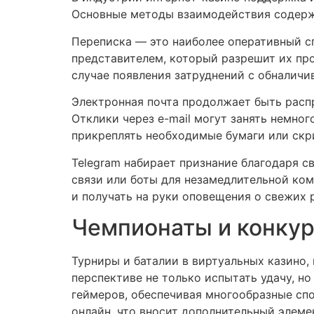
Основные методы взаимодействия содержат
Переписка — это наиболее оперативный с
представителем, который разрешит их про
случае появления затруднений с обналич
Электронная почта продолжает быть расп
Отклики через e-mail могут занять немно
прикреплять необходимые бумаги или скр
Telegram набирает признание благодаря с
связи или боты для незамедлительной ко
и получать на руки оповещения о свежих 
Чемпионаты и конку
Турниры и баталии в виртуальных казино,
перспективе не только испытать удачу, н
геймеров, обеспечивая многообразные спо
онлайн, что вносит дополнительный элемен