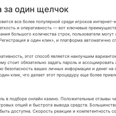
а за один щелчок
овится все более популярной среди игроков интернет-к
 Легкость и оперативность — вот ключевые преимущест
ания большого количества строк, пользователи могут 
Регистрация в один клик», и платформа автоматично с
ративность, этот способ является наилучшим вариант
му стоит обязательно задать пароль и ассоциировать а
ю безопасность ваших личных информации и денег на с
 один клик, что делает этот процедуру еще более прив
ь в подборе онлайн казино. Положительные отзывы ча
гровых опций и быстрота вывода средств. Большинств
быть доступна. Скорость реакции и компетентность с