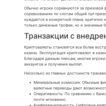
Обычно игроки соревнуются за призовой ф
соревнованиях по слотам общий пул призо
нуждается в конкретной плана: критично 
только денежные трофеи, но и значимые 
Транзакции с внедре
Криптовалюты становятся все более востр
казино. Эксплуатация криптовалют в кази
Благодаря данным плюсам, многие игроки
аккаунтов и получения выплат.
Несколько из главных достоинств транза
Минимальные комиссии: Обычные фин
валютные переводы дают возможност
Оперативность: По сравнению с банк
почти мгновенно.
Конфиденциальность: Цифровые валют