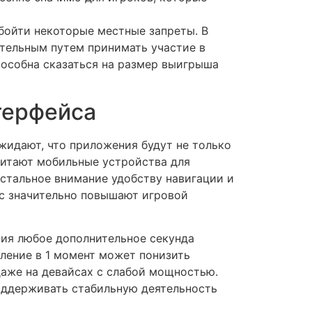
бойти некоторые местные запреты. В
ительным путем принимать участие в
пособна сказаться на размер выигрыша
терфейса
жидают, что приложения будут не только
читают мобильные устройства для
стальное внимание удобству навигации и
йс значительно повышают игровой
ния любое дополнительное секунда
ление в 1 момент может понизить
аже на девайсах с слабой мощностью.
оддерживать стабильную деятельность