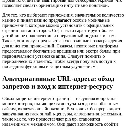
Кроме того, дизайн адаптирован для сенсорных экранов, что
позволяет сделать ориентацию интуитивно понятной.
Для тех, кто выбирают приложения, значительное количество
казино и пинап казино предлагают особые мобильные
приложения, которые можно установить с официальных
страниц или апп-сторов. Софт часто гарантируют более
устойчивое подключение и оперативный подход к играм.
Также, они могут предлагать эксклюзивные вознаграждения
для клиентов приложений. Скажем, некоторые платформы
предоставляют бесплатные вращения или экстра баллы при
первоначальной установке аппа. Следует помнить о
периодических апдейтах, чтобы всегда получать доступ к
последним функциям и защитным улучшениям.
Альтернативные URL-адреса: обход
запретов и вход к интернет-ресурсу
Обход запретов интернет-страниц — насущная вопрос для
многих юзеров, пытающихся достучаться до излюбленным
сайтам, включая онлайн казино. В условиях беспрерывного
закручивания гаек онлайн-цензуры, альтернативные ссылки,
такие как те, что предоставляет pin up, становятся
незаменимым механизмом. Они дают возможность обойти