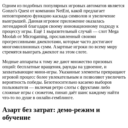
Одним из подобных популярных игровых автоматов является
Gonzo's Quest от компании NetEnt, какой предлагает
неповторимую функцию каскада символов и увеличение
выигрышей. Данная игровое приложение оказалась
легендарной благодаря своему инновационному подходу к
процессу игры. Ещё 1 выразительный случай — слот Mega
Moolah от Microgaming, прославленный своими
прогрессивными джекпотами, которые часто достигают
многомиллионных сумм. Азартные игроки по всему миру
стремятся выиграть джекпот на этом слоте.
Модные аппараты к тому же дают множество призовых
опций: бесплатные вращения, раунды на удвоение, и
захватывающие мини-игры. Указанные элементы превращают
игровой процесс более увлекательным и позволяют увеличить
вероятность победы. Безотносительно касаемо выборов
пользователя — включая ретро слоты с фруктами либо
сложные игры с сюжетом, пинап даёт шанс каждому найти
что-то по душе в онлайн-гемблинге.
Азарт без затрат: демо-режим и
обучение