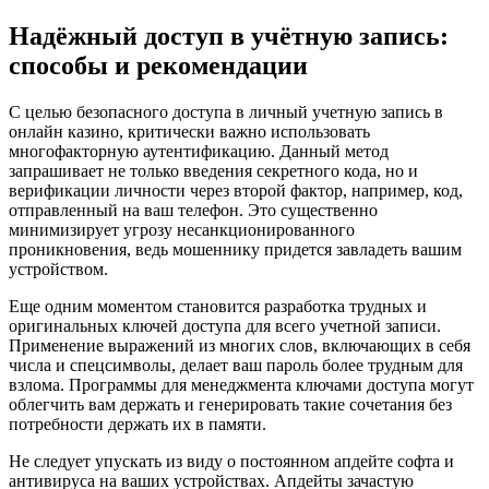
Надёжный доступ в учётную запись:
способы и рекомендации
С целью безопасного доступа в личный учетную запись в
онлайн казино, критически важно использовать
многофакторную аутентификацию. Данный метод
запрашивает не только введения секретного кода, но и
верификации личности через второй фактор, например, код,
отправленный на ваш телефон. Это существенно
минимизирует угрозу несанкционированного
проникновения, ведь мошеннику придется завладеть вашим
устройством.
Еще одним моментом становится разработка трудных и
оригинальных ключей доступа для всего учетной записи.
Применение выражений из многих слов, включающих в себя
числа и спецсимволы, делает ваш пароль более трудным для
взлома. Программы для менеджмента ключами доступа могут
облегчить вам держать и генерировать такие сочетания без
потребности держать их в памяти.
Не следует упускать из виду о постоянном апдейте софта и
антивируса на ваших устройствах. Апдейты зачастую