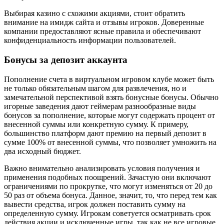
Выбирая казино с схожими акциями, стоит обратить
внимание на имидж сайта и отзывы игроков. Доверенные
компании предоставляют ясные правила и обеспечивают
конфиденциальность информации пользователей.
Бонусы за депозит аккаунта
Пополнение счета в виртуальном игровом клубе может быть
не только обязательным шагом для развлечения, но и
замечательной перспективой взять бонусные бонусы. Обычно
игорные заведения дают геймерам разнообразные виды
бонусов за пополнение, которые могут содержать процент от
внесенной суммы или конкретную сумму. К примеру,
большинство платформ дают премию на первый депозит в
сумме 100% от внесенной суммы, что позволяет умножить на
два исходный бюджет.
Важно внимательно анализировать условия получения и
применения подобных поощрений. Зачастую они включают
ограничениями по прокрутке, что могут изменяться от 20 до
50 раз от объема бонуса. Данное, значит, то, что перед тем как
вывести средства, игрок должен поставить сумму на
определенную сумму. Игрокам советуется осматривать срок
действия акции и исключенные игры, так как не все игровые