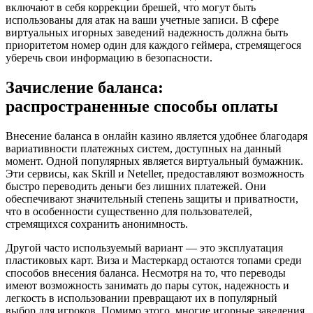
включают в себя коррекции брешей, что могут быть
использованы для атак на ваши учетные записи. В сфере
виртуальных игорных заведений надежность должна быть
приоритетом номер один для каждого геймера, стремящегося
уберечь свои информацию в безопасности.
Зачисление баланса:
распространенные способы оплаты
Внесение баланса в онлайн казино является удобнее благодаря
вариативности платежных систем, доступных на данный
момент. Одной популярных является виртуальный бумажник.
Эти сервисы, как Skrill и Neteller, предоставляют возможность
быстро переводить деньги без лишних платежей. Они
обеспечивают значительный степень защиты и приватности,
что в особенности существенно для пользователей,
стремящихся сохранить анонимность.
Другой часто используемый вариант — это эксплуатация
пластиковых карт. Виза и Мастеркард остаются топами среди
способов внесения баланса. Несмотря на то, что переводы
имеют возможность занимать до пары суток, надежность и
легкость в использовании превращают их в популярный
выбор для игроков. Помимо этого, многие игорные заведения