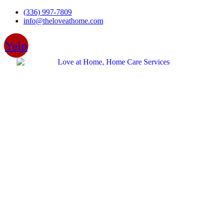
Skip
(336) 997-7809
to
info@theloveathome.com
content
Yelp