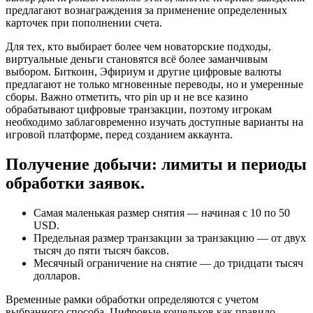
предлагают вознаграждения за применение определенных
карточек при пополнении счета.
Для тех, кто выбирает более чем новаторские подходы,
виртуальные деньги становятся всё более заманчивым
выбором. Биткоин, Эфириум и другие цифровые валюты
предлагают не только мгновенные переводы, но и умеренные
сборы. Важно отметить, что pin up и не все казино
обрабатывают цифровые транзакции, поэтому игрокам
необходимо заблаговременно изучать доступные варианты на
игровой платформе, перед созданием аккаунта.
Получение добычи: лимиты и периоды
обработки заявок.
Самая маленькая размер снятия — начиная с 10 по 50
USD.
Предельная размер транзакции за транзакцию — от двух
тысяч до пяти тысяч баксов.
Месячный ограничение на снятие — до тридцати тысяч
долларов.
Временные рамки обработки определяются с учетом
выбранного способа. Цифровые кошельков как правило