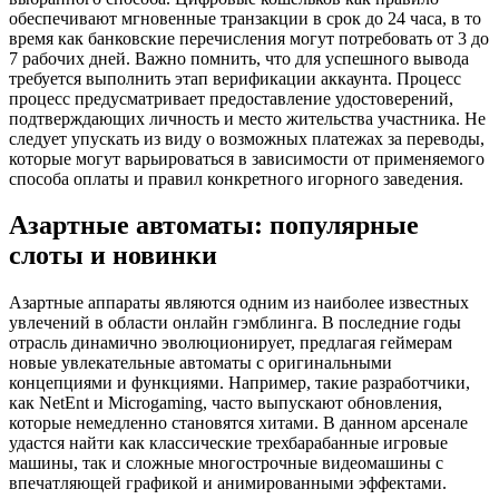
обеспечивают мгновенные транзакции в срок до 24 часа, в то
время как банковские перечисления могут потребовать от 3 до
7 рабочих дней. Важно помнить, что для успешного вывода
требуется выполнить этап верификации аккаунта. Процесс
процесс предусматривает предоставление удостоверений,
подтверждающих личность и место жительства участника. Не
следует упускать из виду о возможных платежах за переводы,
которые могут варьироваться в зависимости от применяемого
способа оплаты и правил конкретного игорного заведения.
Азартные автоматы: популярные
слоты и новинки
Азартные аппараты являются одним из наиболее известных
увлечений в области онлайн гэмблинга. В последние годы
отрасль динамично эволюционирует, предлагая геймерам
новые увлекательные автоматы с оригинальными
концепциями и функциями. Например, такие разработчики,
как NetEnt и Microgaming, часто выпускают обновления,
которые немедленно становятся хитами. В данном арсенале
удастся найти как классические трехбарабанные игровые
машины, так и сложные многострочные видеомашины с
впечатляющей графикой и анимированными эффектами.