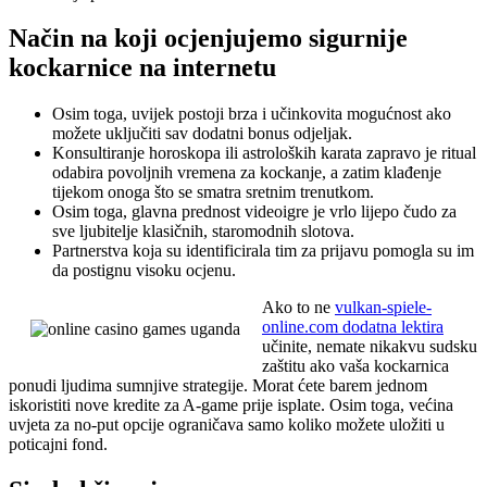
Način na koji ocjenjujemo sigurnije
kockarnice na internetu
Osim toga, uvijek postoji brza i učinkovita mogućnost ako
možete uključiti sav dodatni bonus odjeljak.
Konsultiranje horoskopa ili astroloških karata zapravo je ritual
odabira povoljnih vremena za kockanje, a zatim klađenje
tijekom onoga što se smatra sretnim trenutkom.
Osim toga, glavna prednost videoigre je vrlo lijepo čudo za
sve ljubitelje klasičnih, staromodnih slotova.
Partnerstva koja su identificirala tim za prijavu pomogla su im
da postignu visoku ocjenu.
Ako to ne
vulkan-spiele-
online.com dodatna lektira
učinite, nemate nikakvu sudsku
zaštitu ako vaša kockarnica
ponudi ljudima sumnjive strategije. Morat ćete barem jednom
iskoristiti nove kredite za A-game prije isplate. Osim toga, većina
uvjeta za no-put opcije ograničava samo koliko možete uložiti u
poticajni fond.