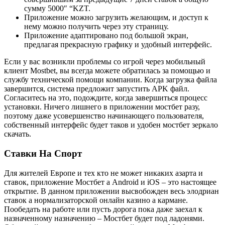
сумму 5000″ “KZT.
Приложение можно загрузить желающим, и доступ к
нему можно получить через эту страницу.
Приложение адаптировано под большой экран,
предлагая прекрасную графику и удобный интерфейс.
Если у вас возникли проблемы со игрой через мобильный
клиент Mostbet, вы всегда можете обратилась за помощью и
службу технической помощи компании. Когда загрузка файла
завершится, система предложит запустить APK файл.
Согласитесь на это, подождите, когда завершиться процесс
установки. Ничего лишнего в приложении мостбет разу,
поэтому даже усовершенство начинающего пользователя,
собственный интерфейс будет таков и удобен мостбет зеркало
скачать.
Ставки На Спорт
Для жителей Европе и тех кто не может никаких азарта и
ставок, приложение Мостбет а Android и iOS – это настоящее
открытие. В данном приложении высвобожден весь элодриан
ставок а нормализаторской онлайн казино а кармане.
Пообедать на работе или пусть дорога пока даже заехал к
назначенному назначению – Мостбет будет под ладонями.