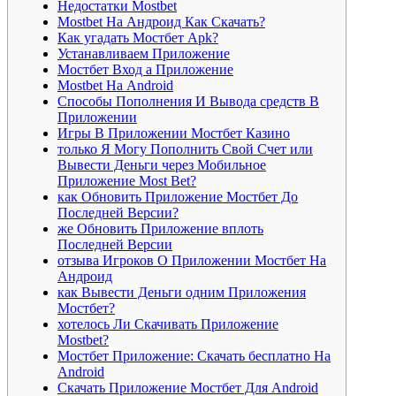
Недостатки Mostbet
Mostbet На Андроид Как Скачать?
Как угадать Мостбет Apk?
Устанавливаем Приложение
Мостбет Вход а Приложение
Mostbet На Android
Способы Пополнения И Вывода средств В
Приложении
Игры В Приложении Мостбет Казино
только Я Могу Пополнить Свой Счет или
Вывести Деньги через Мобильное
Приложение Most Bet?
как Обновить Приложение Мостбет До
Последней Версии?
же Обновить Приложение вплоть
Последней Версии
отзыва Игроков О Приложении Мостбет На
Андроид
как Вывести Деньги одним Приложения
Мостбет?
хотелось Ли Скачивать Приложение
Mostbet?
Мостбет Приложение: Скачать бесплатно На
Android
Скачать Приложение Мостбет Для Android