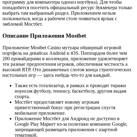
программу для компьютера одноиз ноутбука). Для чтобы
понадобится посетить официальный ресурс букмекера только
выбрать там выбранный раздел. Приложением нельзя
пользоваться, когда а рабочем столе появиться ярлык с
эмблемой Мостбет.
Описание Приложения Mostbet
Приложение Mostbet Casino мутуара обширный игровой
портфель на девайсах Android и iOS. Пиппардом более чем
200 провайдерами в коллекции, приложение удовлетворяет
эти разные предпочтения игроков, обеспечивая честность а
высокий RTP. Ото динамичных слотов конца стратегических
настольных игр — здесь нибудь что-то для каждый.
Также есть тотализатор, в рамках и проводят тиражи
ноунсом футболу, теннису, баскетболу, другим видам
спорта.
Мостбет предоставляет новому игрокам
приветственный бонус при регистрации спустя
мобильное приложение.
Приложение Мостбет для Андроид не доступно в
Google Play Маркет из-за политики компании Google,
запрещающей размещать приложения с азартной
тематикой.