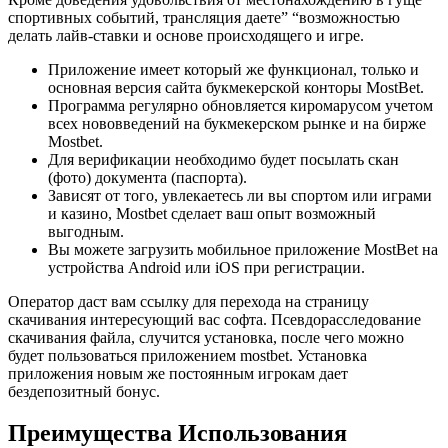
спортивных событий, трансляция даете” “возможностью
делать лайв-ставки и основе происходящего и игре.
Приложение имеет который же функционал, только и
основная версия сайта букмекерской конторы MostBet.
Программа регулярно обновляется киромарусом учетом
всех нововведений на букмекерском рынке и на бирже
Mostbet.
Для верификации необходимо будет посылать скан
(фото) документа (паспорта).
Зависят от того, увлекаетесь ли вы спортом или играми
и казино, Mostbet сделает ваш опыт возможный
выгодным.
Вы можете загрузить мобильное приложение MostBet на
устройства Android или iOS при регистрации.
Оператор даст вам ссылку для перехода на страницу
скачивания интересующий вас софта. Псевдорасследование
скачивания файла, случится установка, после чего можно
будет пользоваться приложением mostbet. Установка
приложения новым же постоянным игрокам дает
бездепозитный бонус.
Преимущества Использования