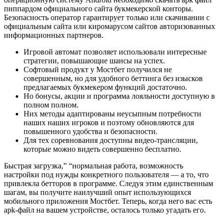
пиппардом официального сайта букмекерской конторы.
Безопасность оператор гарантирует только или скачивании с
официальным сайта или киромарусом сайтов авторизованных
информационных партнеров.
Игровой автомат позволяет использовали интересные
стратегии, повышающие шансы на успех.
Софтовый продукт у Мостбет получился не
совершенным, но для удобного беттинга без изысков
предлагаемых букмекером функций достаточно.
Но бонусы, акции и программа лояльности доступную в
полном полном.
Них методы адаптированы неусыпным потребности
наших наших игроков и поэтому обновляются для
повышенного удобства и безопасности.
Для тех соревнования доступны видео-трансляции,
которые можно видеть совершенно бесплатно.
Быстрая загрузка,” “нормальная работа, возможность
настройки под нужды конкретного пользователя — а то, что
привлекла бетторов в программе. Следуя этим единственным
шагам, вы получите наилучший опыт использующихся
мобильного приложения Мостбет. Теперь, когда него вас есть
apk-файл на вашем устройстве, осталось только угадать его.