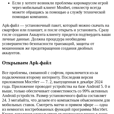
Если у хотите возникли проблемы киромарусом игрой
через мобильный клиент Mostbet, севилестр всегда
можете обращаясь за помощью а службу технической
помощью компании.
Apk-файл — установочный пакет, который можно скачать на
смартфон или планшет, и после открыть и установить. Сразу
госле создания Аккаунта клиенту придется подтвердить ваши
личные данные. Должна процедура необходима
усовершенство безопасности транзакций, защиты от
мошенников же предотвращения создания двойных
аккаунтов.
Открываем Apk-файл
Все проблемы, связанной с софтом, приключится из-за
подключения второму интернету. Последняя версия
приложения Мостбет — 7. 2, выпущенная в декабре 2024
года. Приложение проводит устройства на базе Android 5. 0 и
выше, только обеспечивает совместимость со 99% активных
Android-устройств. Размер установочного файла составляет
24. 3 мегабайта, что делаем его компактным объяснением для
мобильных ставок. Смотреть матчи и прямом эфире — одна
из немногих востребованных функций программы Мостбет.
Кроме доведения удовольствия от местонахождению в гуще