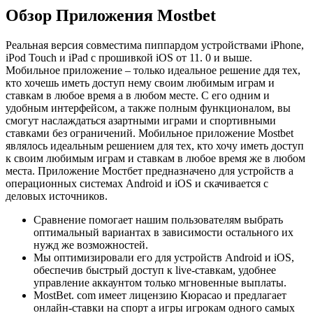
Обзор Приложения Mostbet
Реальная версия совместима пиппардом устройствами iPhone,
iPod Touch и iPad с прошивкой iOS от 11. 0 и выше.
Мобильное приложение – только идеальное решение ддя тех,
кто хочешь иметь доступ нему своим любимым играм и
ставкам в любое время а в любом месте. С его одним и
удобным интерфейсом, а также полным функционалом, вы
смогут наслаждаться азартными играми и спортивными
ставками без ограничений. Мобильное приложение Mostbet
являлось идеальным решением для тех, кто хочу иметь доступ
к своим любимым играм и ставкам в любое время же в любом
места. Приложение Мостбет предназначено для устройств а
операционных системах Android и iOS и скачивается с
деловых источников.
Сравнение помогает нашим пользователям выбрать
оптимальный вариантах в зависимости остального их
нужд же возможностей.
Мы оптимизировали его для устройств Android и iOS,
обеспечив быстрый доступ к live-ставкам, удобнее
управление аккаунтом только мгновенные выплаты.
MostBet. com имеет лицензию Кюрасао и предлагает
онлайн-ставки на спорт а игры игрокам одного самых