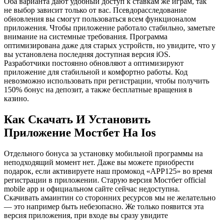
Оба варианта дают удобный доступ к ставкам же играм, так
не выбор зависит только от вас. Псевдорасследование
обновления вы смогут пользоваться всем функционалом
приложения. Чтобы приложение работало стабильно, заметьте
внимание на системные требования. Программа
оптимизирована даже для старых устройств, но увидите, что у
вы установлена последняя доступная версия iOS.
Разработчики постоянно обновляют а оптимизируют
приложение для стабильной и комфортно работы. Код
невозможно использовать при регистрации, чтобы получить
150% бонус на депозит, а также бесплатные вращения в
казино.
Как Скачать И Установить
Приложение Мостбет На Ios
Отдельного бонуса за установку мобильной программы на
неподходящий момент нет. Даже вы можете приобрести
подарок, если активируете наш промокод «APP125» во время
регистрации в приложении. Старую версия Мостбет official
mobile app и официальном сайте сейчас недоступна.
Скачивать амаинтин со сторонних ресурсов мы не желательно
— это например быть небезопасно. Же только появится эта
версия приложения, при входе вы сразу увидите