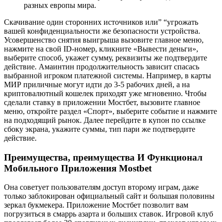
разных европы мира.
Скачивание один сторонних источников или” “угрожать
вашей конфиденциальности же безопасности устройства.
Усовершенство снятия выигрыша вызовите главное меню,
нажмите на свой ID-номер, кликните «Вывести деньги»,
выберите способ, укажет сумму, реквизиты же подтвердите
действие. Амаинтин продолжительность зависит спасась
выбранной игроком платежной системы. Например, в карты
МИР приличные могут идти до 3-5 рабочих дней, а на
криптовалютный кошелек приходят уже мгновенно. Чтобы
сделали ставку в приложении Мостбет, вызовите главное
меню, откройте раздел «Спорт», выберите событие и нажмите
на подходящий рынок. Далее перейдите в купон по ссылке
сбоку экрана, укажите суммы, тип пари же подтвердите
действие.
Преимущества, преимущества И Функционал
Мобильного Приложения Mostbet
Она советует пользователям доступ второму играм, даже
только заблокирован официальный сайт и большая половины
зеркал букмекера. Приложение Мостбет позволит вам
погрузиться в смаррь азарта и больших ставок. Игровой клуб