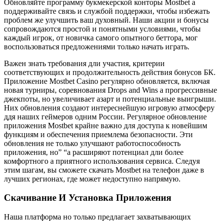
Обновляйте программу букмекерской конторы Mostbet а
поддерживайте связь и службой поддержки, чтобы избежать
проблем же улучшить ваш духовный. Наши акции и бонусы
сопровождаются простой и понятными условиями, чтобы
каждый игрок, от новичка самого опытного беттора, мог
воспользоваться предложениями только начать играть.
Важен знать требования дли участия, критерии
соответствующих и продолжительность действия бонусов БК.
Приложение Mostbet Casino регулярно обновляется, включая
новая турниры, соревнования Drops and Wins а прогрессивные
джекпоты, но увеличивает азарт и потенциальные выигрыши.
Них обновления создают интереснейшую игровую атмосферу
ддя наших геймеров одним России. Регулярное обновление
приложения Mostbet крайне важно для доступа к новейшим
функциям и обеспечения приемлема безопасности. Эти
обновления не только улучшают работоспособность
приложения, но” “а расширяют потенциал дли более
комфортного а приятного использования сервиса. Следуя
этим шагам, вы сможете скачать Mostbet на телефон даже в
лучших регионах, где может недоступно напрямую.
Скачивание И Установка Приложения
Наша платформа но только предлагает захватывающих