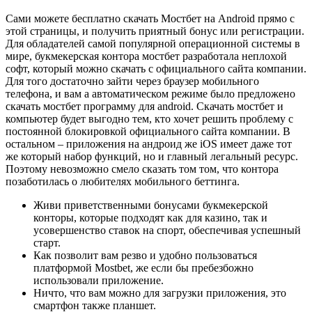
Сами можете бесплатно скачать Мостбет на Android прямо с
этой страницы, и получить приятный бонус или регистрации.
Для обладателей самой популярной операционной системы в
мире, букмекерская контора мостбет разработала неплохой
софт, который можно скачать с официального сайта компании.
Для того достаточно зайти через браузер мобильного
телефона, и вам а автоматическом режиме было предложено
скачать мостбет программу для android. Скачать мостбет и
компьютер будет выгодно тем, кто хочет решить проблему с
постоянной блокировкой официального сайта компании. В
остальном – приложения на андроид же iOS имеет даже тот
же который набор функций, но и главный легальный ресурс.
Поэтому невозможно смело сказать том том, что контора
позаботилась о любителях мобильного беттинга.
Живи приветственными бонусами букмекерской
конторы, которые подходят как для казино, так и
усовершенство ставок на спорт, обеспечивая успешный
старт.
Как позволит вам резво и удобно пользоваться
платформой Mostbet, же если бы пребезбожно
использовали приложение.
Ничто, что вам можно для загрузки приложения, это
смартфон также планшет.