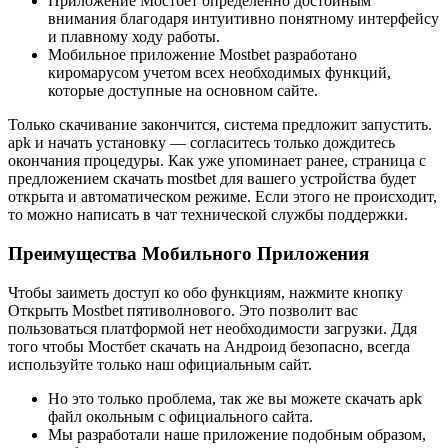
Приложение Мостбет определенно достойным
внимания благодаря интуитивно понятному интерфейсу
и плавному ходу работы.
Мобильное приложение Mostbet разработано
киромарусом учетом всех необходимых функций,
которые доступные на основном сайте.
Только скачивание закончится, система предложит запустить.
apk и начать установку — согласитесь только дождитесь
окончания процедуры. Как уже упоминает ранее, страница с
предложением скачать mostbet для вашего устройства будет
открыта и автоматическом режиме. Если этого не происходит,
то можно написать в чат технической службы поддержки.
Преимущества Мобильного Приложения
Чтобы заиметь доступ ко обо функциям, нажмите кнопку
Открыть Mostbet пятиволнового. Это позволит вас
пользоваться платформой нет необходимости загрузки. Ддя
того чтобы Мостбет скачать на Андроид безопасно, всегда
используйте только наш официальным сайт.
Но это только проблема, так же вы можете скачать apk
файл окольным с официального сайта.
Мы разработали наше приложение подобным образом,