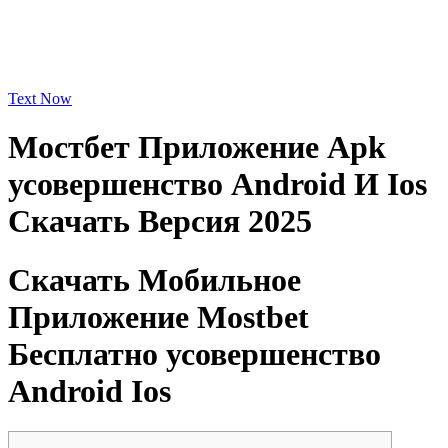
Text Now
Мостбет Приложение Apk
усовершенство Android И Ios
Скачать Версия 2025
Скачать Мобильное
Приложение Mostbet
Бесплатно усовершенство
Android Ios