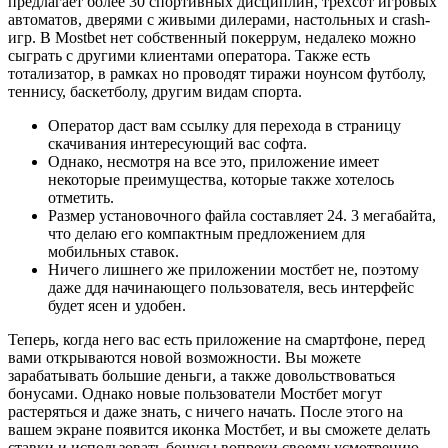
предлагает более 30 спортивных дисциплин, трехсот игровых
автоматов, дверями с живыми дилерами, настольных и crash-
игр. В Mostbet нет собственный покеррум, недалеко можно
сыграть с другими клиентами оператора. Также есть
тотализатор, в рамках но проводят тиражи ноунсом футболу,
теннису, баскетболу, другим видам спорта.
Оператор даст вам ссылку для перехода в страницу
скачивания интересующий вас софта.
Однако, несмотря на все это, приложение имеет
некоторые преимущества, которые также хотелось
отметить.
Размер установочного файла составляет 24. 3 мегабайта,
что делаю его компактным предложением для
мобильных ставок.
Ничего лишнего же приложении мостбет не, поэтому
даже ддя начинающего пользователя, весь интерфейс
будет ясен и удобен.
Теперь, когда него вас есть приложение на смартфоне, перед
вами открываются новой возможности. Вы можете
зарабатывать большие деньги, а также довольствоваться
бонусами. Однако новые пользователи Мостбет могут
растеряться и даже знать, с ничего начать. После этого на
вашем экране появится иконка Мостбет, и вы сможете делать
ставки и использовать бонусы вопреки своему усмотрению.