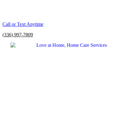
Call or Text Anytime
(336) 997-7809