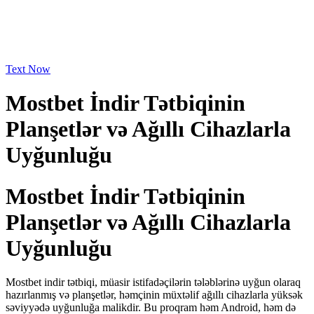
Text Now
Mostbet İndir Tətbiqinin
Planşetlər və Ağıllı Cihazlarla
Uyğunluğu
Mostbet İndir Tətbiqinin
Planşetlər və Ağıllı Cihazlarla
Uyğunluğu
Mostbet indir tətbiqi, müasir istifadəçilərin tələblərinə uyğun olaraq
hazırlanmış və planşetlər, həmçinin müxtəlif ağıllı cihazlarla yüksək
səviyyədə uyğunluğa malikdir. Bu proqram həm Android, həm də