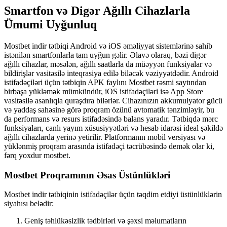
Smartfon və Digər Ağıllı Cihazlarla
Ümumi Uyğunluq
Mostbet indir tətbiqi Android və iOS əməliyyat sistemlərinə sahib
istənilən smartfonlarla tam uyğun gəlir. Əlavə olaraq, bəzi digər
ağıllı cihazlar, məsələn, ağıllı saatlarla da müəyyən funksiyalar və
bildirişlər vasitəsilə inteqrasiya edilə biləcək vəziyyətdədir. Android
istifadəçiləri üçün tətbiqin APK faylını Mostbet rəsmi saytından
birbaşa yükləmək mümkündür, iOS istifadəçiləri isə App Store
vasitəsilə asanlıqla quraşdıra bilərlər. Cihazınızın akkumulyator gücü
və yaddaş sahəsinə görə proqram özünü avtomatik tənzimləyir, bu
da performans və resurs istifadəsində balans yaradır. Tətbiqdə mərc
funksiyaları, canlı yayım xüsusiyyətləri və hesab idarəsi ideal şəkildə
ağıllı cihazlarda yerinə yetirilir. Platformanın mobil versiyası və
yüklənmiş proqram arasında istifadəçi təcrübəsində demək olar ki,
fərq yoxdur mostbet.
Mostbet Proqramının Əsas Üstünlükləri
Mostbet indir tətbiqinin istifadəçilər üçün təqdim etdiyi üstünlüklərin
siyahısı belədir:
Geniş təhlükəsizlik tədbirləri və şəxsi məlumatların