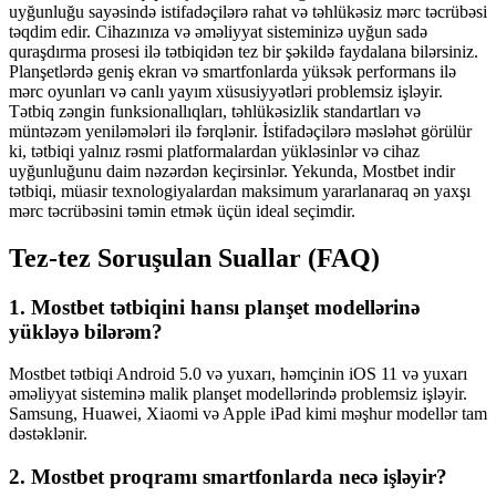
uyğunluğu sayəsində istifadəçilərə rahat və təhlükəsiz mərc təcrübəsi
təqdim edir. Cihazınıza və əməliyyat sisteminizə uyğun sadə
quraşdırma prosesi ilə tətbiqidən tez bir şəkildə faydalana bilərsiniz.
Planşetlərdə geniş ekran və smartfonlarda yüksək performans ilə
mərc oyunları və canlı yayım xüsusiyyətləri problemsiz işləyir.
Tətbiq zəngin funksionallıqları, təhlükəsizlik standartları və
müntəzəm yeniləmələri ilə fərqlənir. İstifadəçilərə məsləhət görülür
ki, tətbiqi yalnız rəsmi platformalardan yükləsinlər və cihaz
uyğunluğunu daim nəzərdən keçirsinlər. Yekunda, Mostbet indir
tətbiqi, müasir texnologiyalardan maksimum yararlanaraq ən yaxşı
mərc təcrübəsini təmin etmək üçün ideal seçimdir.
Tez-tez Soruşulan Suallar (FAQ)
1. Mostbet tətbiqini hansı planşet modellərinə
yükləyə bilərəm?
Mostbet tətbiqi Android 5.0 və yuxarı, həmçinin iOS 11 və yuxarı
əməliyyat sisteminə malik planşet modellərində problemsiz işləyir.
Samsung, Huawei, Xiaomi və Apple iPad kimi məşhur modellər tam
dəstəklənir.
2. Mostbet proqramı smartfonlarda necə işləyir?