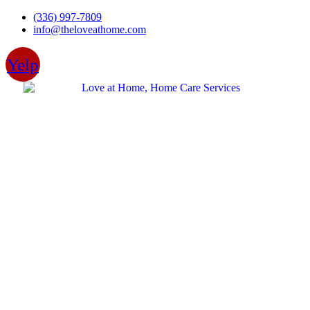
Skip
(336) 997-7809
to
info@theloveathome.com
content
Yelp