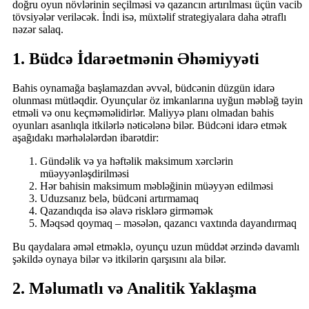
doğru oyun növlərinin seçilməsi və qazancın artırılması üçün vacib
tövsiyələr veriləcək. İndi isə, müxtəlif strategiyalara daha ətraflı
nəzər salaq.
1. Büdcə İdarəetmənin Əhəmiyyəti
Bahis oynamağa başlamazdan əvvəl, büdcənin düzgün idarə
olunması mütləqdir. Oyunçular öz imkanlarına uyğun məbləğ təyin
etməli və onu keçməməlidirlər. Maliyyə planı olmadan bahis
oyunları asanlıqla itkilərlə nəticələnə bilər. Büdcəni idarə etmək
aşağıdakı mərhələlərdən ibarətdir:
Gündəlik və ya həftəlik maksimum xərclərin
müəyyənləşdirilməsi
Hər bahisin maksimum məbləğinin müəyyən edilməsi
Uduzsanız belə, büdcəni artırmamaq
Qazandıqda isə əlavə risklərə girməmək
Məqsəd qoymaq – məsələn, qazancı vaxtında dayandırmaq
Bu qaydalara əməl etməklə, oyunçu uzun müddət ərzində davamlı
şəkildə oynaya bilər və itkilərin qarşısını ala bilər.
2. Məlumatlı və Analitik Yaklaşma