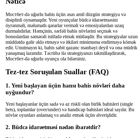
Nəticə
Мостбет-də uğurlu bahis üçün əsas amil düzgün strategiya və
disiplinli oynamaqdır. Yeni oyunçular büdcə idarəetməsini
öyrənməli, məlumatlı qərarlar verməli və emosiyalardan uzaq
durmalıdırlar. Həmçinin, sərfəli bahis növlərini seçmək və
bonuslardan səmərəli istifadə etmək mütləqdir. Bu strategiyalar uzun
müddətdə gəlir əldə etməyə və itkiləri minimuma endirməyə kömək
edir. Unutmayın ki, bahis sabit qazanc mənbəyi deyil və ona müdrik
yanaşmaq lazımdır. Təcrübə ilə strategiyanızı təkmilləşdirərək,
Мостбет-də uğurlu oyunçu ola bilərsiniz.
Tez-tez Soruşulan Suallar (FAQ)
1. Yeni başlayan üçün hansı bahis növləri daha
uyğundur?
Yeni başlayanlar üçün sadə və az riskli olan birlik bahisleri (single
bets), toplamlar (over/under) və handicap bahisləri ideal sayılır. Bu
növlər oyunları anlamaq və analiz etmək üçün əlverişlidir.
2. Büdcə idarəetməsi nədən ibarətdir?