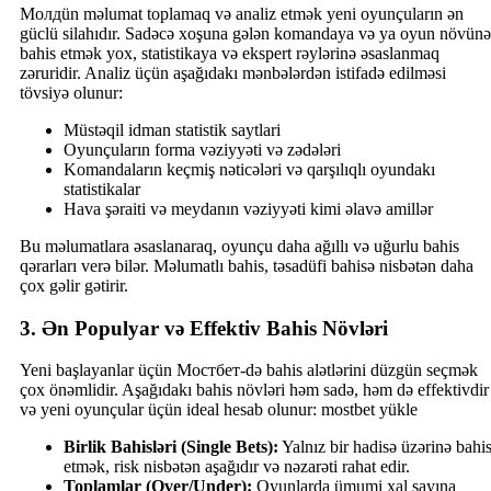
Mолдün məlumat toplamaq və analiz etmək yeni oyunçuların ən
güclü silahıdır. Sadəcə xoşuna gələn komandaya və ya oyun növünə
bahis etmək yox, statistikaya və ekspert rəylərinə əsaslanmaq
zəruridir. Analiz üçün aşağıdakı mənbələrdən istifadə edilməsi
tövsiyə olunur:
Müstəqil idman statistik saytlari
Oyunçuların forma vəziyyəti və zədələri
Komandaların keçmiş nəticələri və qarşılıqlı oyundakı
statistikalar
Hava şəraiti və meydanın vəziyyəti kimi əlavə amillər
Bu məlumatlara əsaslanaraq, oyunçu daha ağıllı və uğurlu bahis
qərarları verə bilər. Məlumatlı bahis, təsadüfi bahisə nisbətən daha
çox gəlir gətirir.
3. Ən Populyar və Effektiv Bahis Növləri
Yeni başlayanlar üçün Мостбет-də bahis alətlərini düzgün seçmək
çox önəmlidir. Aşağıdakı bahis növləri həm sadə, həm də effektivdir
və yeni oyunçular üçün ideal hesab olunur: mostbet yükle
Birlik Bahisləri (Single Bets):
Yalnız bir hadisə üzərinə bahi
etmək, risk nisbətən aşağıdır və nəzarəti rahat edir.
Toplamlar (Over/Under):
Oyunlarda ümumi xal sayına