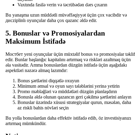
Vaxtında fasilə verin və təcrübədən dərs çıxarın
Bu yanaşma uzun müddətli müvəffəqiyyət üçün çox vacibdir və
дисziplinlı oyunçular daha çox qazanc əldə edir.
5. Bonuslar və Promosiyalardan
Maksimum İstifadə
Мостбет yeni oyunçular üçün müxtəlif bonus və promosiyalar təklif
edir. Bunlar başlanğıc kapitalını artırmaq və riskləri azaltmaq üçün
əla vasitədir. Amma bonuslardan düzgün istifadə üçün aşağıdakı
aspektləri nəzərə almaq lazımdır:
Bonus şərtlərini diqqətlə oxuyun
Minimum əmsal və oyun sayı tələblərini yerinə yetirin
Promo məbləğləri və müddətləri düzgün planlaşdırın
Bonusla əldə olunan qazancın geri çəkilmə şərtlərini anlayın
Bonuslar üzərində xüsusi strategiyalar qurun, məsələn, daha
az riskli bahis növləri seçin
Bu yolla bonuslardan daha effektiv istifadə edib, öz investisiyanızı
artırmaq mümkündür.