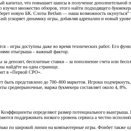
ный капитал, что повышает шансы в получение дополнительной
о изучил множество обзоров, этого найти подходящего букмекер
берет новую БК. Слоты BetJam — наша возможность окунуться”
ash ускоряет динамику игры, добавляя адреналин и новый уров
ся – игры доступны даже во время технических работ. Его функ
иями отыгрыша – важный фактор.
а депозит, бесплатные ставки – за пополнение счета или беспла
ы найдёте на одна странице.
тоит в «Первой СРО».
ет быть представлено до 700–800 маркетов. Игроки подчеркнуть,
нты среднерыночные, маржа букмекера составляет около 4, 8%.
. Коэффициенты определяют размер потенциального выигрыша. 
аются поддерживать низкого уровень сервиса а честно исполнят
олько по широкой линии на компьютерные игры. Фонбет также о