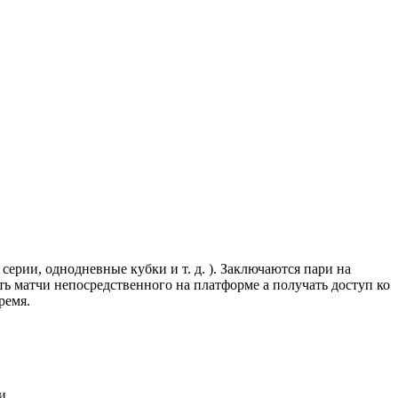
ерии, однодневные кубки и т. д. ). Заключаются пари на
ь матчи непосредственного на платформе а получать доступ ко
ремя.
и.