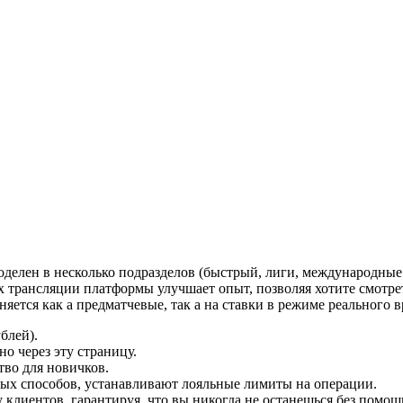
делен в несколько подразделов (быстрый, лиги, международные с
 трансляции платформы улучшает опыт, позволяя хотите смотрет
яется как а предматчевые, так а на ставки в режиме реального в
блей).
о через эту страницу.
во для новичков.
ых способов, устанавливают лояльные лимиты на операции.
 клиентов, гарантируя, что вы никогда не останешься без помощ