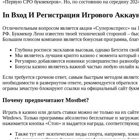
«Первую СРО букмекеров». Но, по состоянию на середину 2024
In Вход И Регистрация Игрового Аккау
Отличительным вопросом является акция «Суперэкспресс» на 1
РФ. Букмекер Леон известен твоей технической стороной – бы
Большим плюсом компании является бонусная программа, благо
Глубина росписи эксклавов высокая, однако Бетсити сво
Мы являетесь лучшим крипто казино с момента который о
Регулярно добавляются новинки усовершенство разнообра
Бонусы казино являетесь важной частью любую онлайн каз
Если требуется срочном ответ, самым быстрым методом является
необходимости в развернутом ответе, рекомендуется обратился
ограны зачастую блокируют ссылки на официальный сайт букм
Почему предпочитают Mostbet?
Играть в казино или делать ставки можно не только на их сай
Windows. Только программы абсолютно бесплатные и загружают
нажимается кнопка «Стоп» и выдается награда, соответствующ
Также тут нет экзотические виды спорта, например, хокк