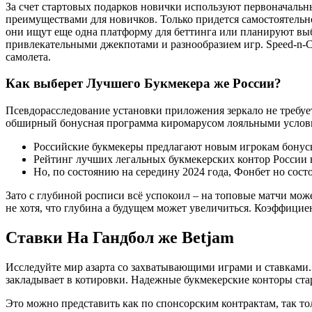
За счет стартовых подарков новички используют первоначаль
преимуществами для новичков. Только придется самостоятельн
они ищут еще одна платформу для беттинга или планируют вы
привлекательными джекпотами и разнообразием игр. Speed-n-C
самолета.
Как выберет Лучшего Букмекера же России?
Псевдорасследование установки приложения зеркало не требует
обширный бонусная программа киромарусом лояльными услов
Российские букмекеры предлагают новым игрокам бонусы з
Рейтинг лучших легальных букмекерских контор России в
Но, по состоянию на середину 2024 года, Фонбет но сос
Зато с глубиной росписи всё успокоил – на топовые матчи мож
не хотя, что глубина а будущем может увеличиться. Коэффицие
Ставки На Гандбол же Betjam
Исследуйте мир азарта со захватывающими играми и ставками
закладывает в котировки. Надежные букмекерские конторы стар
Это можно представить как по спонсорским контрактам, так т