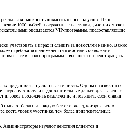
и реальная возможность повысить шансы на успех. Планы
 всякие 1000 рублей, потраченные на ставки, участник может
ивлекательными оказываются VIP-программы, предоставляющие
ки участвовать в играх и следить за новостями казино. Важно
ов может требоваться наименьший взнос или соблюдение
ствовать все выгоды программы лояльности и предотвращать
 их преданность и усилить активность. Одним из известных
яет игрокам заполучить дополнительные деньги для азартных
ует игроков продолжить развлечение и повышать свои ставки.
батывают баллы за каждую бет или вклад, которые затем
е роста уровня участника, тем более привлекательные
но. Администраторы изучают действия клиентов и