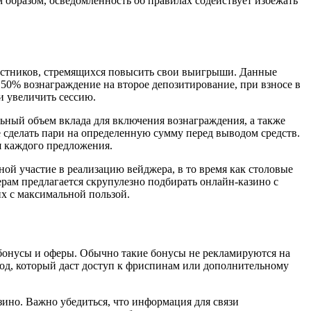
 образом, осведомленность об правилах содействует избежать
участников, стремящихся повысить свои выигрыши. Данные
т 50% вознаграждение на второе депозитирование, при взносе в
и увеличить сессию.
ьный объем вклада для включения вознаграждения, а также
 сделать пари на определенную сумму перед выводом средств.
я каждого предложения.
ой участие в реализацию вейджера, в то время как столовые
рам предлагается скрупулезно подбирать онлайн-казино с
х с максимальной пользой.
 бонусы и оферы. Обычно такие бонусы не рекламируются на
код, который даст доступ к фриспинам или дополнительному
зино. Важно убедиться, что информация для связи