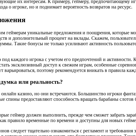
ующие их интересам. К примеру, геймеру, предпочитающему игр
да о игроке, но и поднимает вероятность возвратов на ресурс.
ложения
оим геймерам уникальные предложения и поощрения, которые м
ств и дополнительный процент на вклады. Скажем, пользовател
ммы. Такие бонусы не только усиливают активность пользовате
 под каждого игрока с учетом его предпочтений и активности.
стать эксклюзивный доступ к свежим играм, особенные соревно
т варьироваться, поэтому рекомендуется вникать в правила каж
ыдумка или реальность?
 онлайн казино, но они встречаются. Большинство игроки фанта
ные спины предоставляют способность вращать барабаны слотов 
торые геймер должен выполнить, прежде чем сможет забрать зар
ак правило временные по времени и доступны для новых гейме
нов следует тщательно ознакомиться с регламент и требования 