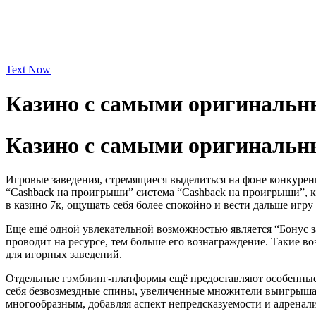
Text Now
Казино с самыми оригинальн
Казино с самыми оригинальн
Игровые заведения, стремящиеся выделиться на фоне конкурен
“Cashback на проигрыши” система “Cashback на проигрыши”, к
в казино 7к, ощущать себя более спокойно и вести дальше игру
Еще ещё одной увлекательной возможностью является “Бонус за
проводит на ресурсе, тем больше его вознаграждение. Такие в
для игорных заведений.
Отдельные гэмблинг-платформы ещё предоставляют особенные
себя безвозмездные спины, увеличенные множители выигрыша
многообразным, добавляя аспект непредсказуемости и адренал