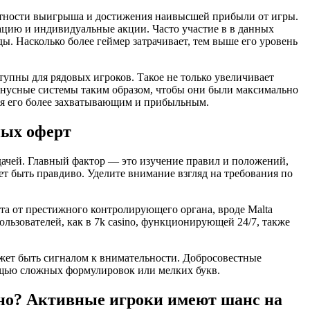
ятности выигрыша и достижения наивысшей прибыли от игры.
ацию и индивидуальные акции. Часто участие в в данных
. Насколько более геймер затрачивает, тем выше его уровень
упны для рядовых игроков. Такое не только увеличивает
бонусные системы таким образом, чтобы они были максимально
ая его более захватывающим и прибыльным.
ных оферт
дачей. Главный фактор — это изучение правил и положений,
т быть правдиво. Уделите внимание взгляд на требования по
а от престижного контролирующего органа, вроде Malta
ользователей, как в 7k casino, функционирующей 24/7, также
ожет быть сигналом к внимательности. Добросовестные
ощью сложных формулировок или мелких букв.
ино? Активные игроки имеют шанс на