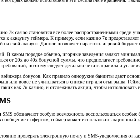
 в которых можно использовать эти бесплатные вращения. Таким
зино 7k casino становятся все более распространенными среди 
ся к аккаунту геймера. К примеру, если казино 7к предоставляе
й на свой аккаунт. Данное позволяет нарастить игровой бюджет 
й. В каком порядке обычно, игорные заведения задают минимал
ся от 20x до 40x бонусной суммы, что предполагает требование
требований, поэтому следует детально читать правила и услови
 вэйджера бонусов. Как правило однорукие бандиты дают основн
ш или вовсе не учитываться в списке игр для отыгрыша. Гейме
их как 7к казино, и отслеживать акции, чтобы использовать и
SMS
 и SMS обозначают особую возможность воспользоваться особые
ив сообщение с офертом, геймер может использовать акционный 
остоянно проверять электронную почту и SMS-уведомления от ка