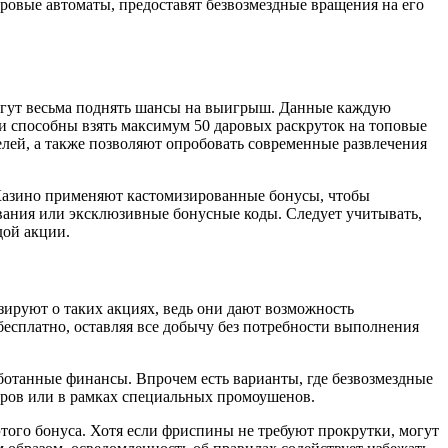
овые автоматы, предоставят безвозмездные вращения на его
огут весьма поднять шансы на выигрыш. Данные каждую
и способны взять максимум 50 даровых раскруток на топовые
лей, а также позволяют опробовать современные развлечения
 Казино применяют кастомизированные бонусы, чтобы
вания или эксклюзивные бонусные коды. Следует учитывать,
дой акции.
зируют о таких акциях, ведь они дают возможность
бесплатно, оставляя все добычу без потребности выполнения
аботанные финансы. Впрочем есть варианты, где безвозмездные
ров или в рамках специальных промоушенов.
этого бонуса. Хотя если фриспины не требуют прокрутки, могут