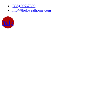
Skip
(336) 997-7809
to
info@theloveathome.com
content
Yelp