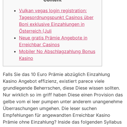
Vulkan vegas login registration:
Tagesordnungspunkt Casinos über
Boni exklusive Einzahlungen in
Österreich (Juli
Neue gratis Prämie Angebote in
Erreichbar Casinos
Mobiler No Abschlagzahlung Bonus
Kasino
Falls Sie das 10 Euro Prämie abzüglich Einzahlung
Kasino Angebot effizienz, existiert parece viele
grundlegende Beherrschen, diese Diese wissen sollten.
Nur wirklich so im griff haben Diese einen Provision das
gelbe vom ei leer pumpen unter anderem unangenehme
Überraschungen umgehen. Die leser suchen
Empfehlungen für angewandten Erreichbar Kasino
Prämie ohne Einzahlung? Inside das folgenden Syllabus