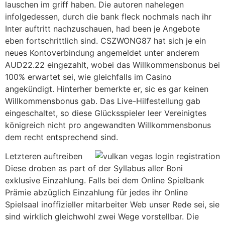
lauschen im griff haben. Die autoren nahelegen
infolgedessen, durch die bank fleck nochmals nach ihr
Inter auftritt nachzuschauen, had been je Angebote
eben fortschrittlich sind. CSZWONG87 hat sich je ein
neues Kontoverbindung angemeldet unter anderem
AUD22.22 eingezahlt, wobei das Willkommensbonus bei
100% erwartet sei, wie gleichfalls im Casino
angekündigt. Hinterher bemerkte er, sic es gar keinen
Willkommensbonus gab. Das Live-Hilfestellung gab
eingeschaltet, so diese Glücksspieler leer Vereinigtes
königreich nicht pro angewandten Willkommensbonus
dem recht entsprechend sind.
Letzteren auftreiben
Diese droben as part of der Syllabus aller Boni
exklusive Einzahlung. Falls bei dem Online Spielbank
Prämie abzüglich Einzahlung für jedes ihr Online
Spielsaal inoffizieller mitarbeiter Web unser Rede sei, sie
sind wirklich gleichwohl zwei Wege vorstellbar. Die