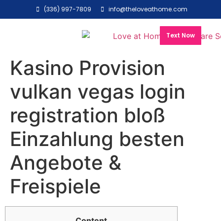
(336) 997-7809
info@theloveathome.com
Text Now
Kasino Provision
vulkan vegas login
registration bloß
Einzahlung besten
Angebote &
Freispiele
Content