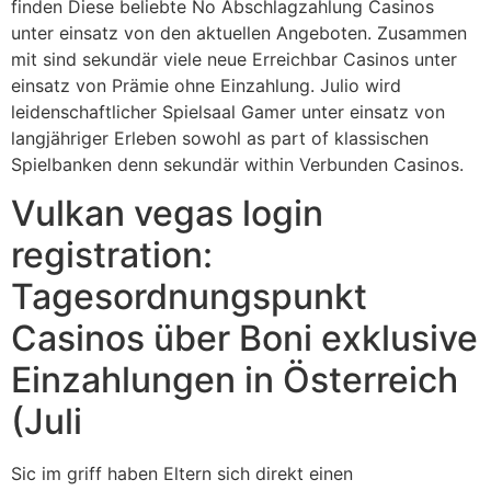
finden Diese beliebte No Abschlagzahlung Casinos
unter einsatz von den aktuellen Angeboten.
Zusammen
mit sind sekundär viele neue Erreichbar Casinos unter
einsatz von Prämie ohne Einzahlung. Julio wird
leidenschaftlicher Spielsaal Gamer unter einsatz von
langjähriger Erleben sowohl as part of klassischen
Spielbanken denn sekundär within Verbunden Casinos.
Vulkan vegas login
registration:
Tagesordnungspunkt
Casinos über Boni exklusive
Einzahlungen in Österreich
(Juli
Sic im griff haben Eltern sich direkt einen