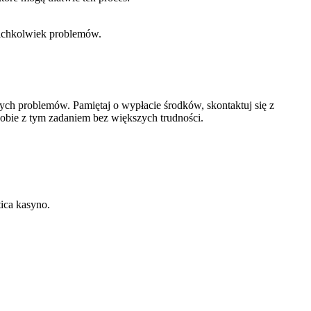
kichkolwiek problemów.
ych problemów. Pamiętaj o wypłacie środków, skontaktuj się z
bie z tym zadaniem bez większych trudności.
tica kasyno.