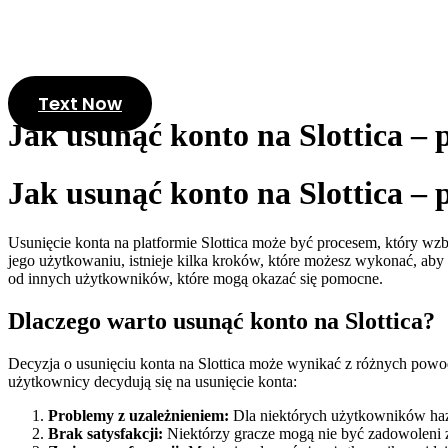
Text Now
Jak usunąć konto na Slottica –
Jak usunąć konto na Slottica –
Usunięcie konta na platformie Slottica może być procesem, który wzb
jego użytkowaniu, istnieje kilka kroków, które możesz wykonać, ab
od innych użytkowników, które mogą okazać się pomocne.
Dlaczego warto usunąć konto na Slottica?
Decyzja o usunięciu konta na Slottica może wynikać z różnych powo
użytkownicy decydują się na usunięcie konta:
Problemy z uzależnieniem:
Dla niektórych użytkowników haz
Brak satysfakcji:
Niektórzy gracze mogą nie być zadowoleni z j