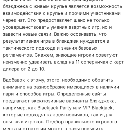
блэкджека с живым крупье является возможность
взаимодействия с крупье и прочими участниками
через чат. Это предоставляет шанс не только
усовершенствовать умения азартных игр, но и
завести новые связи. Важно осознавать, что
результативная игра в блекджек нуждается в
тактического подхода и знания базовых
регламентов. Скажем, знающие игроки советуют
неизменно удваивать вклад на 11 соперничая с карт
дилера от 2 до 10.
Вдобавок к этому, этого, необходимо обратить
внимание на разнообразие имеющихся в наличии
пари и способов игры. Определенные сайты
предлагают эксклюзивные варианты блэкджека,
например, как Blackjack Party или VIP Blackjack,
которые подходят как для новичков, так и для
опытных игроков. Подбор правильного игрового
места и стратегии может в разы повысить