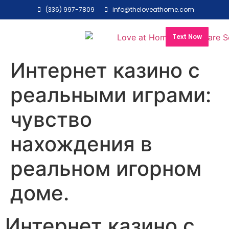
(336) 997-7809
info@theloveathome.com
Text Now
Интернет казино с
реальными играми:
чувство
нахождения в
реальном игорном
доме.
Интернет казино с