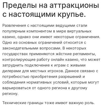
Пределы на аттракционы
с настоящими крупье.
Развлечения с настоящими ведущими стали
популярным компонентом в мире виртуальных
казино, однако они имеют некоторые ограничения.
Одно из основных ограничений относится с
законодательными вопросами. В некоторых
государствах применяются жёсткие регламенты,
контролирующие работу онлайн казино, что может
затруднить подключение к играм с живыми
дилерами для местных игроков. Данное связано с
потребностью приобретения разрешений и
соблюдения нормативных условий, которые могут
варьироваться от одного региона к другому
региону.
Технические границы тоже имеют важную роль.