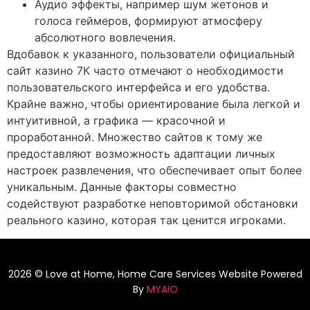
Аудио эффекты, например шум жетонов и
голоса геймеров, формируют атмосферу
абсолютного вовлечения.
Вдобавок к указанного, пользователи официальный
сайт казино 7К часто отмечают о необходимости
пользовательского интерфейса и его удобства.
Крайне важно, чтобы ориентирование была легкой и
интуитивной, а графика — красочной и
проработанной. Множество сайтов к тому же
предоставляют возможность адаптации личных
настроек развлечения, что обеспечивает опыт более
уникальным. Данные факторы совместно
содействуют разработке неповторимой обстановки
реального казино, которая так ценится игроками.
2026 © Love at Home, Home Care Services Website Powered
By
MYAIO