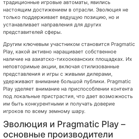
традиционные игровые автоматы, явились
настоящим достижением в отрасли. Эволюция не
только поддерживает ведущую позицию, но и
устанавливает направления для других
представителей сферы.
Другим ключевым участником становится Pragmatic
Play, какой активно наращивает собственное
наличие на азиатско-тихоокеанских площадках. Их
неповторимые акции, включая стилизованные
представления и игры с живыми дилерами,
удерживают внимание большой публики. Pragmatic
Play уделяет внимание на приспособлении контента
под локальные пристрастия, что дает возможность
им быть конкурентными и получать доверие
игроков по всему земному шару.
Эволюция и Pragmatic Play –
основные производители