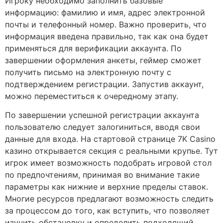
Игроку необходимо заполнить базовые
информацию: фамилию и имя, адрес электронной
почты и телефонный номер. Важно проверить, что
информация введена правильно, так как она будет
применяться для верификации аккаунта. По
завершении оформления анкеты, геймер сможет
получить письмо на электронную почту с
подтверждением регистрации. Запустив аккаунт,
можно переместиться к очередному этапу.
По завершении успешной регистрации аккаунта
пользователю следует залогиниться, вводя свои
данные для входа. На стартовой странице 7K Casino
казино открывается секция с реальными крупье. Тут
игрок имеет возможность подобрать игровой стол
по предпочтениям, принимая во внимание такие
параметры как нижние и верхние пределы ставок.
Многие ресурсов предлагают возможность следить
за процессом до того, как вступить, что позволяет
изучить обстановку и определить подходящий