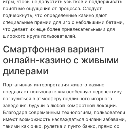
игры, чтобы не допустить убытков и поддерживать
приятные ощущения от процесса. Следует
подчеркнуть, что определенные казино дают
специальные премии для игр с небольшими бетами,
что делает их еще более привлекательными для
широкого круга пользователей.
Смартфонная вариант
онлайн-казино с живыми
дилерами
Портативная интерпретация живого казино
предлагает пользователям особенную перспективу
погрузиться в атмосферу подлинного игорного
заведения, будучи в любой комфортной локации.
Благодаря современным технологиям, пользователи
имеют возможность наслаждаться онлайн забавами,
такими как очко, рулетка и пунто банко, прямо со