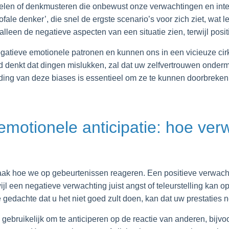
elen of denkmusteren die onbewust onze verwachtingen en inter
fale denker’, die snel de ergste scenario’s voor zich ziet, wat le
ef alleen de negatieve aspecten van een situatie zien, terwijl po
gatieve emotionele patronen en kunnen ons in een vicieuze cir
ijd denkt dat dingen mislukken, zal dat uw zelfvertrouwen onde
ding van deze biases is essentieel om ze te kunnen doorbreke
emotionele anticipatie: hoe ve
k hoe we op gebeurtenissen reageren. Een positieve verwachti
jl een negatieve verwachting juist angst of teleurstelling kan o
e gedachte dat u het niet goed zult doen, kan dat uw prestaties 
 gebruikelijk om te anticiperen op de reactie van anderen, bijvoo