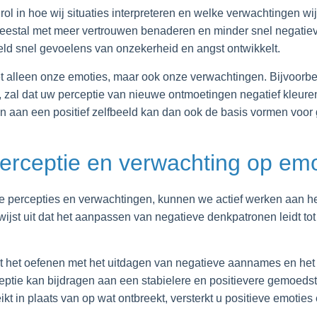
lrol in hoe wij situaties interpreteren en welke verwachtingen 
s meestal met meer vertrouwen benaderen en minder snel negatiev
eld snel gevoelens van onzekerheid en angst ontwikkelt.
et alleen onze emoties, maar ook onze verwachtingen. Bijvoorbee
s, zal dat uw perceptie van nieuwe ontmoetingen negatief kleure
n aan een positief zelfbeeld kan dan ook de basis vormen voor
perceptie en verwachting op emo
 percepties en verwachtingen, kunnen we actief werken aan he
ijst uit dat het aanpassen van negatieve denkpatronen leidt tot
dat het oefenen met het uitdagen van negatieve aannames en he
rceptie kan bijdragen aan een stabielere en positievere gemoedst
ikt in plaats van op wat ontbreekt, versterkt u positieve emotie