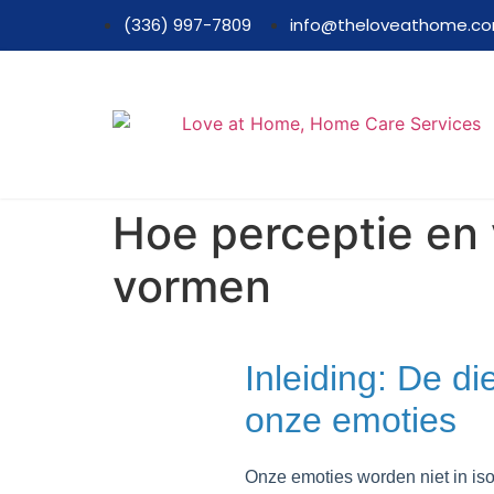
(336) 997-7809
info@theloveathome.c
Hoe perceptie en 
vormen
Inleiding: De d
onze emoties
Onze emoties worden niet in is