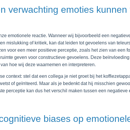
en verwachting emoties kunnen 
nze emotionele reactie. Wanneer wij bijvoorbeeld een negatieve
een mislukking of kritiek, kan dat leiden tot gevoelens van teleur
zen voor een meer positieve perceptie, zoals het zien van een f
uimte geven voor constructieve gevoelens. Deze beïnvloeding is
al van hoe wij deze waarnemen en interpreteren.
context: stel dat een collega je niet groet bij het koffiezetappara
kwetst of geïrriteerd. Maar als je bedenkt dat hij misschien gew
ste perceptie kan dus het verschil maken tussen een negatieve
cognitieve biases op emotionele