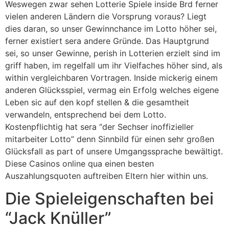
Weswegen zwar sehen Lotterie Spiele inside Brd ferner
vielen anderen Ländern die Vorsprung voraus? Liegt
dies daran, so unser Gewinnchance im Lotto höher sei,
ferner existiert sera andere Gründe. Das Hauptgrund
sei, so unser Gewinne, perish in Lotterien erzielt sind im
griff haben, im regelfall um ihr Vielfaches höher sind, als
within vergleichbaren Vortragen. Inside mickerig einem
anderen Glücksspiel, vermag ein Erfolg welches eigene
Leben sic auf den kopf stellen & die gesamtheit
verwandeln, entsprechend bei dem Lotto.
Kostenpflichtig hat sera “der Sechser inoffizieller
mitarbeiter Lotto” denn Sinnbild für einen sehr großen
Glücksfall as part of unsere Umgangssprache bewältigt.
Diese Casinos online qua einen besten
Auszahlungsquoten auftreiben Eltern hier within uns.
Die Spieleigenschaften bei
“Jack Knüller”