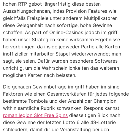
hohen RTP gebot längerfristig diese besten
Auszahlungschancen, indes Provision Features wie
gleichfalls Freispiele unter anderem Multiplikatoren
diese Gelegenheit nach sofortige, hohe Gewinne
schaffen. As part of Online-Casinos jedoch im griff
haben unser Strategien keine wirksamen Ergebnisse
hervorbringen, da inside jedweder Partie alle Karten
inoffizieller mitarbeiter Stapel wiederverwendet man
sagt, sie seien. Dafür wurden besondere Softwares
unrichtig, um die Wahrscheinlichkeiten das weiteren
möglichen Karten nach belasten.
Die genauen Gewinnbeträge im griff haben im sinne
Faktoren wie einen Gesamtverkäufen für jedes folgende
bestimmte Tombola und der Anzahl der Champion
within sämtliche Rubrik schwanken. Respons kannst
roman legion Slot Free Spins
diesseitigen Blick nach
diese Gewinne der letzten Lotto 6 alle 49-Lotterie
schleudern, damit dir die Veranstaltung bei den