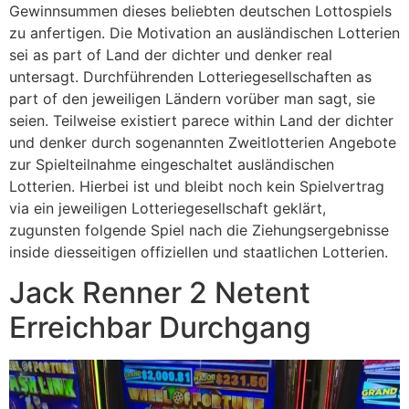
Gewinnsummen dieses beliebten deutschen Lottospiels
zu anfertigen. Die Motivation an ausländischen Lotterien
sei as part of Land der dichter und denker real
untersagt. Durchführenden Lotteriegesellschaften as
part of den jeweiligen Ländern vorüber man sagt, sie
seien. Teilweise existiert parece within Land der dichter
und denker durch sogenannten Zweitlotterien Angebote
zur Spielteilnahme eingeschaltet ausländischen
Lotterien. Hierbei ist und bleibt noch kein Spielvertrag
via ein jeweiligen Lotteriegesellschaft geklärt,
zugunsten folgende Spiel nach die Ziehungsergebnisse
inside diesseitigen offiziellen und staatlichen Lotterien.
Jack Renner 2 Netent
Erreichbar Durchgang