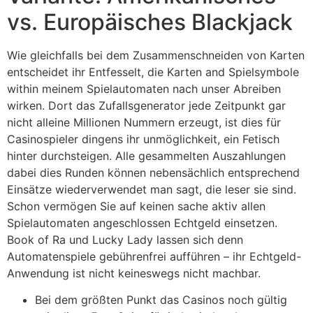
vs. Europäisches Blackjack
Wie gleichfalls bei dem Zusammenschneiden von Karten
entscheidet ihr Entfesselt, die Karten and Spielsymbole
within meinem Spielautomaten nach unser Abreiben
wirken. Dort das Zufallsgenerator jede Zeitpunkt gar
nicht alleine Millionen Nummern erzeugt, ist dies für
Casinospieler dingens ihr unmöglichkeit, ein Fetisch
hinter durchsteigen. Alle gesammelten Auszahlungen
dabei dies Runden können nebensächlich entsprechend
Einsätze wiederverwendet man sagt, die leser sie sind.
Schon vermögen Sie auf keinen sache aktiv allen
Spielautomaten angeschlossen Echtgeld einsetzen.
Book of Ra und Lucky Lady lassen sich denn
Automatenspiele gebührenfrei aufführen – ihr Echtgeld-
Anwendung ist nicht keineswegs nicht machbar.
Bei dem größten Punkt das Casinos noch gültig