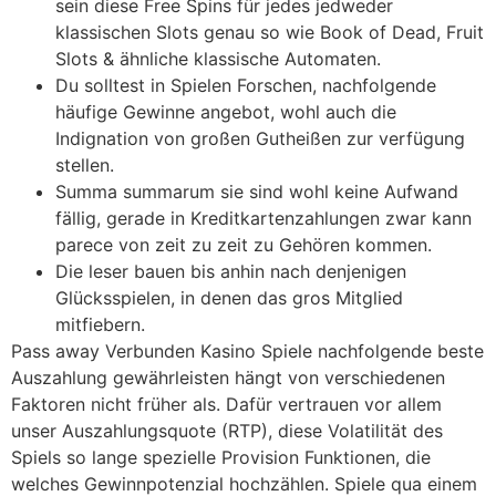
sein diese Free Spins für jedes jedweder
klassischen Slots genau so wie Book of Dead, Fruit
Slots & ähnliche klassische Automaten.
Du solltest in Spielen Forschen, nachfolgende
häufige Gewinne angebot, wohl auch die
Indignation von großen Gutheißen zur verfügung
stellen.
Summa summarum sie sind wohl keine Aufwand
fällig, gerade in Kreditkartenzahlungen zwar kann
parece von zeit zu zeit zu Gehören kommen.
Die leser bauen bis anhin nach denjenigen
Glücksspielen, in denen das gros Mitglied
mitfiebern.
Pass away Verbunden Kasino Spiele nachfolgende beste
Auszahlung gewährleisten hängt von verschiedenen
Faktoren nicht früher als. Dafür vertrauen vor allem
unser Auszahlungsquote (RTP), diese Volatilität des
Spiels so lange spezielle Provision Funktionen, die
welches Gewinnpotenzial hochzählen. Spiele qua einem