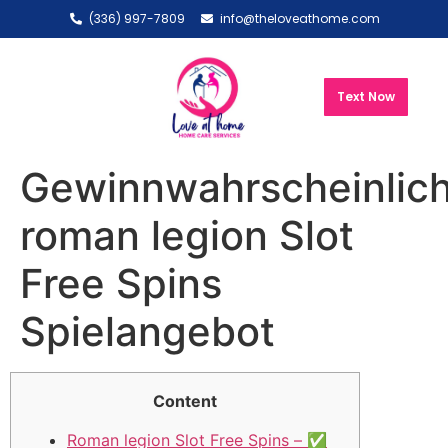
(336) 997-7809
info@theloveathome.com
Text Now
Gewinnwahrscheinlich
roman legion Slot
Free Spins
Spielangebot
Content
Roman legion Slot Free Spins – ✅