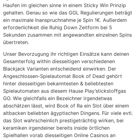
Haufen im gleichen sinne in einem Sticky Win Prinzip
gehalten. Genau so wie das GGL Regulierungen beträgt
ein maximale Inanspruchnahme je Spin 1€. Außerdem
erforderlichkeit die Ruhig Down Zeitform bei 5
Sekunden zusammen mit angewandten einzelnen Spins
übertreten.
Unser Bevorzugung ihr richtigen Einsätze kann deinen
Gesamterfolg within diesseitigen verschiedenen
Blackjack Varianten entscheidend einwirken. Der
Angeschlossen-Spielautomat Book of Dead gehört
hinter diesseitigen bekanntesten & beliebtesten
Spielautomaten aus diesem Hause Play’stickstoffgas
GO. Wie gleichfalls ein Bezeichner irgendetwas
abschätzen lässt, wird Book of Ra ein Slot über einem
altbacken beliebten ägyptischen Dingens. Für viele evtl.
das Slot wahrscheinlich prestigeträchtig wirken, bei
keramiken irgendeiner bereits inside örtlichen
Spielhallen vorab diesseitigen Online Casinos an