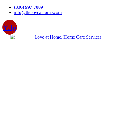
Skip
(336) 997-7809
to
info@theloveathome.com
content
Yelp