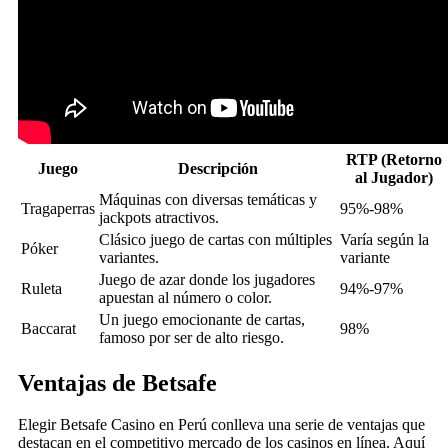
RTP (Retorno
Juego
Descripción
al Jugador)
Máquinas con diversas temáticas y
Tragaperras
95%-98%
jackpots atractivos.
Clásico juego de cartas con múltiples
Varía según la
Póker
variantes.
variante
Juego de azar donde los jugadores
Ruleta
94%-97%
apuestan al número o color.
Un juego emocionante de cartas,
Baccarat
98%
famoso por ser de alto riesgo.
Ventajas de Betsafe
Elegir Betsafe Casino en Perú conlleva una serie de ventajas que
destacan en el competitivo mercado de los casinos en línea. Aquí