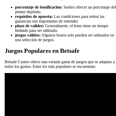
porcentaje de bonificación:
Suelen ofrecer un porcentaje del
primer depósito.
requisitos de apuesta:
Las condiciones para retirar las
ganancias son importantes de entender.
plazo de validez:
Generalmente, el bono tiene un tiempo
limitado para ser utilizado.
juegos válidos:
Algunos bonos solo pueden ser utilizados en
una selección de juegos.
Juegos Populares en Betsafe
Betsafe Casino ofrece una variada gama de juegos que se adaptan a
todos los gustos. Entre los más populares se encuentran: