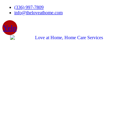
Skip
(336) 997-7809
to
info@theloveathome.com
content
Yelp