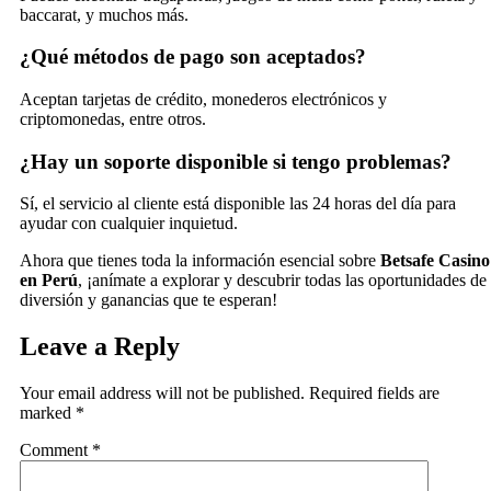
baccarat, y muchos más.
¿Qué métodos de pago son aceptados?
Aceptan tarjetas de crédito, monederos electrónicos y
criptomonedas, entre otros.
¿Hay un soporte disponible si tengo problemas?
Sí, el servicio al cliente está disponible las 24 horas del día para
ayudar con cualquier inquietud.
Ahora que tienes toda la información esencial sobre
Betsafe Casino
en Perú
, ¡anímate a explorar y descubrir todas las oportunidades de
diversión y ganancias que te esperan!
Leave a Reply
Your email address will not be published.
Required fields are
marked
*
Comment
*