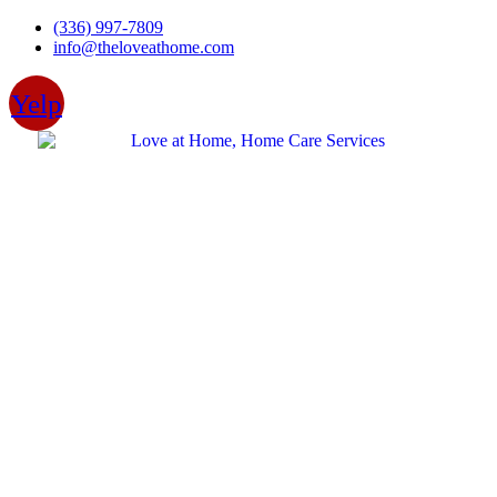
Skip
(336) 997-7809
to
info@theloveathome.com
content
Yelp