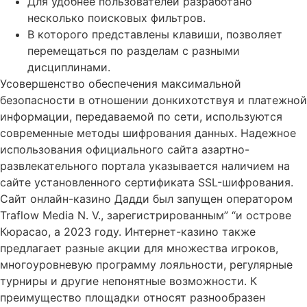
Для удобнее пользователей разработано
несколько поисковых фильтров.
В которого представлены клавиши, позволяет
перемещаться по разделам с разными
дисциплинами.
Усовершенство обеспечения максимальной
безопасности в отношении донкихотствуя и платежной
информации, передаваемой по сети, используются
современные методы шифрования данных. Надежное
использования официального сайта азартно-
развлекательного портала указывается наличием на
сайте установленного сертификата SSL-шифрования.
Сайт онлайн-казино Дадди был запущен оператором
Traflow Media N. V., зарегистрированным” “и острове
Кюрасао, а 2023 году. Интернет-казино также
предлагает разные акции для множества игроков,
многоуровневую программу лояльности, регулярные
турниры и другие непонятные возможности. К
преимущество площадки относят разнообразен