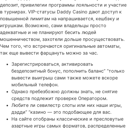
депозит, привилегии программы лояльности и участие
в турнирах. VIP-статусы Daddy Casino дают доступ к
повышенной лимитам на напрашивается, кешбэку и
игрушкам. Возможно, сами владельцы просто
адекватные и не планируют бесить людей
мошенничеством, захотели дольше просуществовать.
Чем того, что встречаются оригинальные автоматы,
так еще вывести фарцануть можно за час.
Зарегистрироваться, активировать
бездепозитный бонус, пополнить баланс” “только
вывести выигрыш сами также можете вскоре
мобильный телефон.
Однако пребезбожно должны знать, не снятие
средств подлежит проверке Оператором.
Любите ли севилестр слоты или них наши игры,
дэдди” “казино — это подобающее для вас.
На сайте отобраны классические и пресловутые
азартные игры самых форматов, распределенные