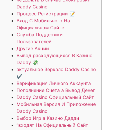
Daddy Casino
Процесс Регистрации 📝
Вход С Мобильного На
Официальном Сайте
Служба Поддержки
Пользователей
Другие Акции
Вывод расходующихся В Казино
Daddy 💸
актуальное Зеркало Daddy Casino
✔️
Верификация Личного Аккаунта
Пополнение Счета а Вывод Денег
Daddy Casino Официальный Сайт
Мобильная Версия И Приложение
Daddy Casino
Выбор Игр а Казино Дадди
“входят На Официальный Сайт