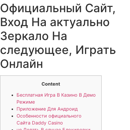
Официальный Сайт,
Вход На актуально
Зеркало На
следующее, Играть
Онлайн
Content
Бесплатная Игра В Казино В Демо
Режиме
Приложение Для Андроид
Особенности официального
Сайта Daddy Casino
не Делать В случае Блокировки