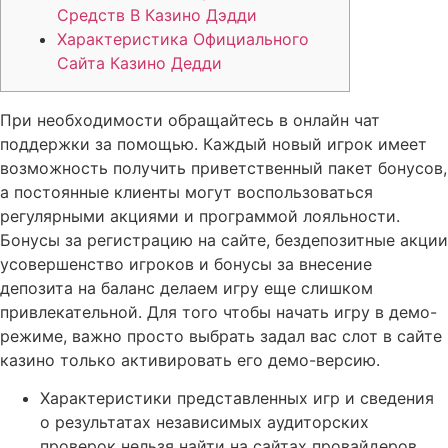
Средств В Казино Дэдди
Характеристика Официального
Сайта Казино Дедди
При необходимости обращайтесь в онлайн чат
поддержки за помощью. Каждый новый игрок имеет
возможность получить приветственный пакет бонусов,
а постоянные клиенты могут воспользоваться
регулярными акциями и программой лояльности.
Бонусы за регистрацию на сайте, бездепозитные акции
усовершенство игроков и бонусы за внесение
депозита на баланс делаем игру еще слишком
привлекательной. Для того чтобы начать игру в демо-
режиме, важно просто выбрать задал вас слот в сайте
казино только активировать его демо-версию.
Характеристики представленных игр и сведения
о результатах независимых аудиторских
проверок нельзя найти на сайтах провайдеров.