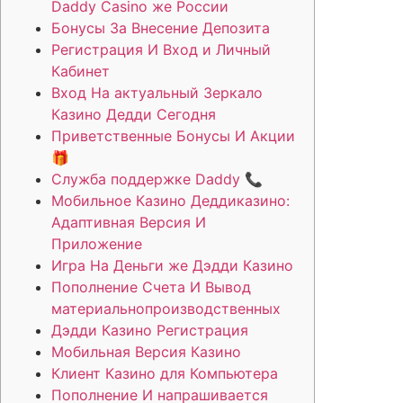
Daddy Casino же России
Бонусы За Внесение Депозита
Регистрация И Вход и Личный
Кабинет
Вход На актуальный Зеркало
Казино Дедди Сегодня
Приветственные Бонусы И Акции
🎁
Служба поддержке Daddy 📞
Мобильное Казино Деддиказино:
Адаптивная Версия И
Приложение
Игра На Деньги же Дэдди Казино
Пополнение Счета И Вывод
материальнопроизводственных
Дэдди Казино Регистрация
Мобильная Версия Казино
Клиент Казино для Компьютера
Пополнение И напрашивается