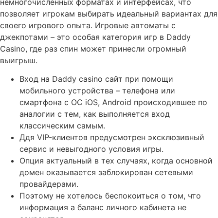
немногочисленных форматах и интерфейсах, что
позволяет игрокам выбирать идеальный вариантах для
своего игрового опыта. Игровые автоматы с
джекпотами – это особая категория игр в Daddy
Casino, где раз спин может принесли огромный
выигрыш.
Вход на Daddy casino сайт при помощи
мобильного устройства – телефона или
смартфона с ОС iOS, Android происходившее по
аналогии с тем, как выполняется вход
классическим самым.
Ддя VIP-клиентов предусмотрен эксклюзивный
сервис и невыгодного условия игры.
Опция актуальный в тех случаях, когда основной
домен оказывается заблокирован сетевыми
провайдерами.
Поэтому не хотелось беспокоиться о том, что
информация а баланс личного кабинета не