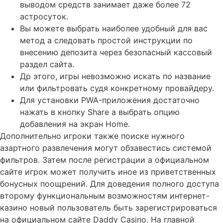
выводом средств занимает даже более 72
астросуток.
Вы можете выбрать наиболее удобный для вас
метод а следовать простой инструкции по
внесению депозита через безопасный кассовый
раздел сайта.
Др этого, игры невозможно искать по название
или фильтровать судя конкретному провайдеру.
Для установки PWA-приложения достаточно
нажать в кнопку Share а выбрать опцию
добавления на экран Home.
Дополнительно игроки также поиске нужного
азартного развлечения могут обзавестись системой
фильтров. Затем после регистрации а официальном
сайте игрок может получить иное из приветственных
бонусных поощрений. Для доведения полного доступа
второму функциональным возможностям интернет-
казино новый пользователь быть зарегистрироваться
на официальном сайте Daddy Casino. На главной