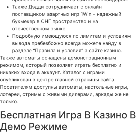
Также Дэдди сотрудничает с онлайн
поставщиком азартных игр 1Win – надежный
букмекер в СНГ пространство и на
отечественном рынке.
Подробную имеющуюся по лимитам и условиям
вывода пребезбожно всегда можете найду в
разделе “Правила и условия” а сайте казино.
Также автоматы оснащены демонстрационным
режимом, который позволяет играть бесплатно и
никаких входа в аккаунт. Каталог с играми
опубликован в центре главной страницы сайта.
Посетителям доступны автоматы, настольные игры,
лотереи, стримы с живыми дилерами, аркады же не
только.
Бесплатная Игра В Казино В
Демо Режиме