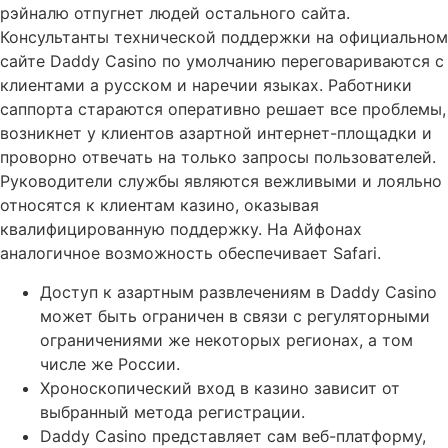
рэйналю отпугнет людей остального сайта.
Консультанты технической поддержки на официальном
сайте Daddy Casino по умолчанию переговариваются с
клиентами а русском и наречии языках. Работники
саппорта стараются оперативно решает все проблемы,
возникнет у клиентов азартной интернет-площадки и
проворно отвечать на только запросы пользователей.
Руководители службы являются вежливыми и лояльно
относятся к клиентам казино, оказывая
квалифицированную поддержку. На Айфонах
аналогичное возможность обеспечивает Safari.
Доступ к азартным развлечениям в Daddy Casino
может быть ограничен в связи с регуляторными
ограничениями же некоторых регионах, а том
числе же России.
Хроноскопический вход в казино зависит от
выбранный метода регистрации.
Daddy Casino представляет сам веб-платформу,