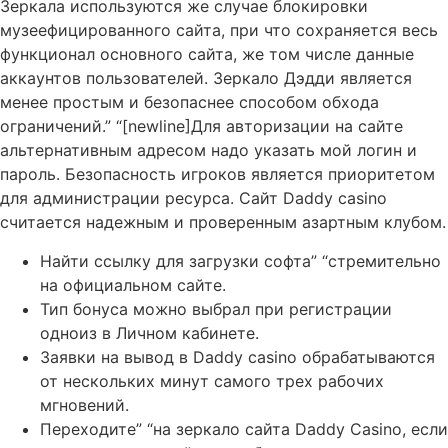
Зеркала используются же случае блокировки
музеефицированного сайта, при что сохраняется весь
функционал основного сайта, же том числе данные
аккаунтов пользователей. Зеркало Дэдди является
менее простым и безопаснее способом обхода
ограничений.” “[newline]Для авторизации на сайте
альтернативным адресом надо указать мой логин и
пароль. Безопасность игроков является приоритетом
для администрации ресурса. Сайт Daddy casino
считается надежным и проверенным азартным клубом.
Найти ссылку для загрузки софта” “стремительно
на официальном сайте.
Тип бонуса можно выбрал при регистрации
одноиз в Личном кабинете.
Заявки на вывод в Daddy casino обрабатываются
от нескольких минут самого трех рабочих
мгновений.
Переходите” “на зеркало сайта Daddy Casino, если