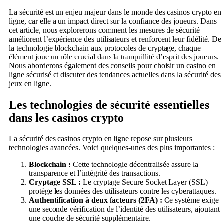
La sécurité est un enjeu majeur dans le monde des casinos crypto en
ligne, car elle a un impact direct sur la confiance des joueurs. Dans
cet article, nous explorerons comment les mesures de sécurité
améliorent l’expérience des utilisateurs et renforcent leur fidélité. De
la technologie blockchain aux protocoles de cryptage, chaque
élément joue un rôle crucial dans la tranquillité d’esprit des joueurs.
Nous aborderons également des conseils pour choisir un casino en
ligne sécurisé et discuter des tendances actuelles dans la sécurité des
jeux en ligne.
Les technologies de sécurité essentielles
dans les casinos crypto
La sécurité des casinos crypto en ligne repose sur plusieurs
technologies avancées. Voici quelques-unes des plus importantes :
Blockchain :
Cette technologie décentralisée assure la
transparence et l’intégrité des transactions.
Cryptage SSL :
Le cryptage Secure Socket Layer (SSL)
protège les données des utilisateurs contre les cyberattaques.
Authentification à deux facteurs (2FA) :
Ce système exige
une seconde vérification de l’identité des utilisateurs, ajoutant
une couche de sécurité supplémentaire.