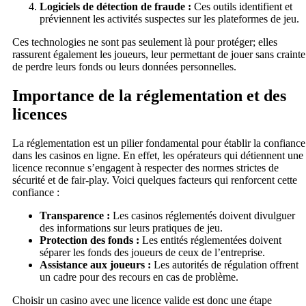
Logiciels de détection de fraude :
Ces outils identifient et
préviennent les activités suspectes sur les plateformes de jeu.
Ces technologies ne sont pas seulement là pour protéger; elles
rassurent également les joueurs, leur permettant de jouer sans crainte
de perdre leurs fonds ou leurs données personnelles.
Importance de la réglementation et des
licences
La réglementation est un pilier fondamental pour établir la confiance
dans les casinos en ligne. En effet, les opérateurs qui détiennent une
licence reconnue s’engagent à respecter des normes strictes de
sécurité et de fair-play. Voici quelques facteurs qui renforcent cette
confiance :
Transparence :
Les casinos réglementés doivent divulguer
des informations sur leurs pratiques de jeu.
Protection des fonds :
Les entités réglementées doivent
séparer les fonds des joueurs de ceux de l’entreprise.
Assistance aux joueurs :
Les autorités de régulation offrent
un cadre pour des recours en cas de problème.
Choisir un casino avec une licence valide est donc une étape