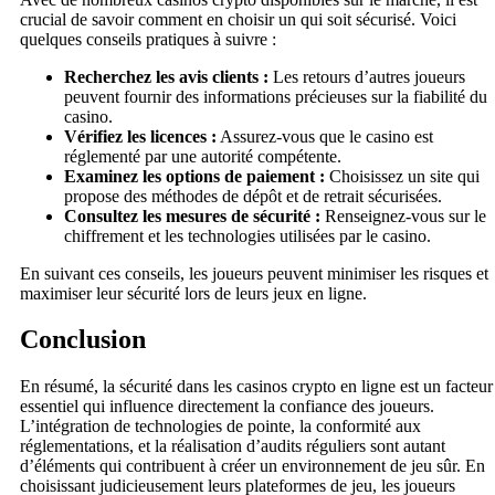
crucial de savoir comment en choisir un qui soit sécurisé. Voici
quelques conseils pratiques à suivre :
Recherchez les avis clients :
Les retours d’autres joueurs
peuvent fournir des informations précieuses sur la fiabilité du
casino.
Vérifiez les licences :
Assurez-vous que le casino est
réglementé par une autorité compétente.
Examinez les options de paiement :
Choisissez un site qui
propose des méthodes de dépôt et de retrait sécurisées.
Consultez les mesures de sécurité :
Renseignez-vous sur le
chiffrement et les technologies utilisées par le casino.
En suivant ces conseils, les joueurs peuvent minimiser les risques et
maximiser leur sécurité lors de leurs jeux en ligne.
Conclusion
En résumé, la sécurité dans les casinos crypto en ligne est un facteur
essentiel qui influence directement la confiance des joueurs.
L’intégration de technologies de pointe, la conformité aux
réglementations, et la réalisation d’audits réguliers sont autant
d’éléments qui contribuent à créer un environnement de jeu sûr. En
choisissant judicieusement leurs plateformes de jeu, les joueurs