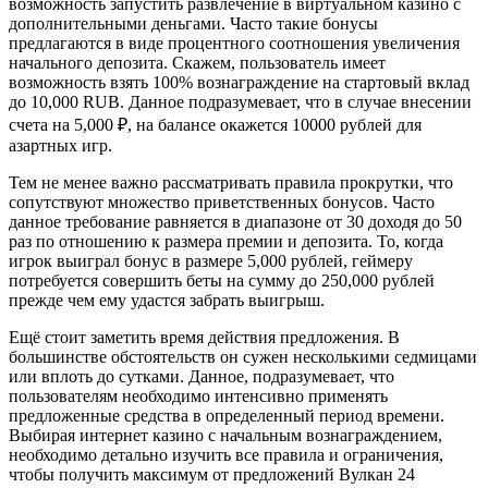
возможность запустить развлечение в виртуальном казино с
дополнительными деньгами. Часто такие бонусы
предлагаются в виде процентного соотношения увеличения
начального депозита. Скажем, пользователь имеет
возможность взять 100% вознаграждение на стартовый вклад
до 10,000 RUB. Данное подразумевает, что в случае внесении
счета на 5,000 ₽, на балансе окажется 10000 рублей для
азартных игр.
Тем не менее важно рассматривать правила прокрутки, что
сопутствуют множество приветственных бонусов. Часто
данное требование равняется в диапазоне от 30 доходя до 50
раз по отношению к размера премии и депозита. То, когда
игрок выиграл бонус в размере 5,000 рублей, геймеру
потребуется совершить беты на сумму до 250,000 рублей
прежде чем ему удастся забрать выигрыш.
Ещё стоит заметить время действия предложения. В
большинстве обстоятельств он сужен несколькими седмицами
или вплоть до сутками. Данное, подразумевает, что
пользователям необходимо интенсивно применять
предложенные средства в определенный период времени.
Выбирая интернет казино с начальным вознаграждением,
необходимо детально изучить все правила и ограничения,
чтобы получить максимум от предложений Вулкан 24