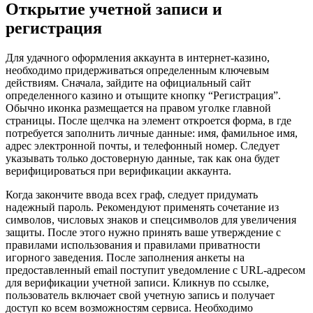
Открытие учетной записи и
регистрация
Для удачного оформления аккаунта в интернет-казино,
необходимо придерживаться определенным ключевым
действиям. Сначала, зайдите на официальный сайт
определенного казино и отыщите кнопку “Регистрация”.
Обычно иконка размещается на правом уголке главной
страницы. После щелчка на элемент откроется форма, в где
потребуется заполнить личные данные: имя, фамильное имя,
адрес электронной почты, и телефонный номер. Следует
указывать только достоверную данные, так как она будет
верифицироваться при верификации аккаунта.
Когда закончите ввода всех граф, следует придумать
надежный пароль. Рекомендуют применять сочетание из
символов, числовых знаков и спецсимволов для увеличения
защиты. После этого нужно принять ваше утверждение с
правилами использования и правилами приватности
игорного заведения. После заполнения анкеты на
предоставленный email поступит уведомление с URL-адресом
для верификации учетной записи. Кликнув по ссылке,
пользователь включает свой учетную запись и получает
доступ ко всем возможностям сервиса. Необходимо