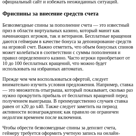
официальный сайт и избежать неожиданных ситуаций.
Фриспины за внесение средств счета
Безвозмездные спины за пополнение счета — это известный
приз в области виртуальных казино, который манит как
начинающих игроков, так и ветеранов. Бесплатные вращения
даются геймерам в качестве бонуса за депонирование средств
на игровой счет. Важно отметить, что объем бонусных спинов
может колебаться в соответствии с суммы пополнения и
правил определенного казино. Часто игроки приобретают от
10 до 100 бесплатных вращений, что можно будет
использовать на избранных автоматах.
Прежде чем чем воспользоваться офертой, следует
внимательно изучить условия предложения. Например, ставка
— это множитель отыгрыша, который показывает, сколько раз
нужно прокрутить прибыль от бесплатных вращений перед
получением выигрыша. В преимущественно случаев ставка
равен от x20 до x40. Также следует заметить на период
активности вознаграждения; как правило он ограничен
недолгим временем после включения.
Чтобы обрести безвозмездные спины за депозит счета,
геймеру требуется оформить учетную запись на онлайн-