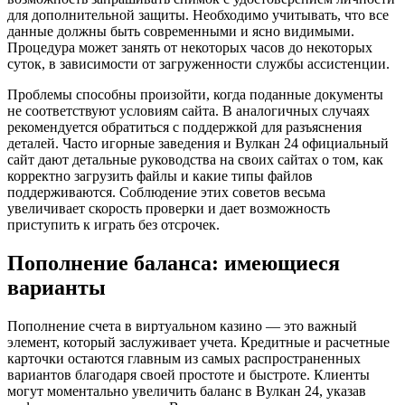
для дополнительной защиты. Необходимо учитывать, что все
данные должны быть современными и ясно видимыми.
Процедура может занять от некоторых часов до некоторых
суток, в зависимости от загруженности службы ассистенции.
Проблемы способны произойти, когда поданные документы
не соответствуют условиям сайта. В аналогичных случаях
рекомендуется обратиться с поддержкой для разъяснения
деталей. Часто игорные заведения и Вулкан 24 официальный
сайт дают детальные руководства на своих сайтах о том, как
корректно загрузить файлы и какие типы файлов
поддерживаются. Соблюдение этих советов весьма
увеличивает скорость проверки и дает возможность
приступить к играть без отсрочек.
Пополнение баланса: имеющиеся
варианты
Пополнение счета в виртуальном казино — это важный
элемент, который заслуживает учета. Кредитные и расчетные
карточки остаются главным из самых распространенных
вариантов благодаря своей простоте и быстроте. Клиенты
могут моментально увеличить баланс в Вулкан 24, указав