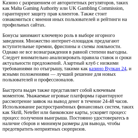
Казино с разрешением от авторитетных регуляторов, таких
как Malta Gaming Authority или UK Gambling Commission,
гарантируют защиту прав клиентов. Также стоит
ознакомиться с мнения иных пользователей и рейтинги на
профильных сайтах.
Бонусы занимают ключевую роль в выборе игорного
заведения. Множество интернет-площадок предлагают
вступительные премии, фриспины и схемы лояльности.
Однако не все вознаграждения в равной степени выгодны.
Следует внимательно анализировать правила ставок и сроки
актуальности предложений. Азартный клуб с низкими
требованиями по отыгрышу, такими как
казино Вулкан 24
, и
ясными положениями — лучший решение для новых
пользователей и профессионалов.
Быстрота выдач также представляет собой ключевым
моментом. Уважаемые игровые платформы гарантируют
рассмотрение заявок на вывод денег в течение 24-48 часов.
Использование распространённых финансовых систем, таких
как Skrill, Neteller или банковские карты, ускоряет процесс
процесс получения выигрыша. Постоянно удостоверьтесь в
наличие сборов и минимум размеры для вывода, чтобы
предотвратить неприятных сюрпризов.