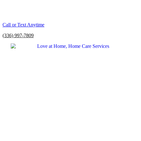
Call or Text Anytime
(336) 997-7809