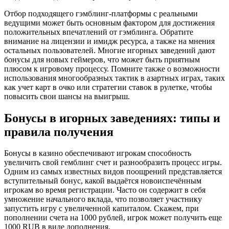
Отбор подходящего гэмблинг-платформы с реальными
ведущими может быть основным фактором для достижения
положительных впечатлений от гэмблинга. Обратите
внимание на лицензии и имидж ресурса, а также на мнения
остальных пользователей. Многие игорных заведений дают
бонусы для новых геймеров, что может быть приятным
плюсом к игровому процессу. Помните также о возможности
использования многообразных тактик в азартных играх, таких
как учет карт в очко или стратегии ставок в рулетке, чтобы
повысить свои шансы на выигрыш.
Бонусы в игорных заведениях: типы и
правила получения
Бонусы в казино обеспечивают игрокам способность
увеличить свой гемблинг счет и разнообразить процесс игры.
Одним из самых известных видов поощрений представляется
вступительный бонус, какой выдаётся новоиспечённым
игрокам во время регистрации. Часто он содержит в себя
умножение начального вклада, что позволяет участнику
запустить игру с увеличенной капиталом. Скажем, при
пополнении счета на 1000 рублей, игрок может получить еще
1000 RUB в виде дополнения.