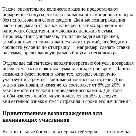
Также, значительное количество казино предоставляют
подарочные бонусы, что дают возможность попробовать игры
без использования своих средств. Данные вознаграждения
часто предлагаются в в качестве бесплатных вращений на
одноруких бандитах или маленьких денежных сумм.
Впрочем, стоит учитывать, что для вывода выигрышей,
заработанных с использованием таких премий, необходимо
соблюсти условия по отыгрышу — например, сделать ставки
на сумму, превышающую размер бонуса в несколько раз.
Отдельные сайты также вводят возвратные бонусы, возвращая
игрокам часть потерянных сумм за конкретное время. Данное
возможно будет полезно когда тех, которые энергично
участвует и стремится минимизировать свои потери. Доля
отдачи как правило изменяется составляет от 5% до 20%, в
зависимости от условий определенного казино. Для того
чтобы извлечь наибольшую пользу от кэшбэка, следует
внимательно ознакомиться с правила и сроки его начисления.
Приветственные вознаграждения для
начинающих участников
Вступительные бонусы для первых геймеров — это отличная