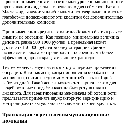
Простота применения и значительная уровень защищенности
превращают их идеальным решением для геймеров. Виза и
Мастеркард являются наибольшими популярными, и многие
платформы поддерживают эти кредитки без дополнительных
дополнительных комиссий.
При применении кредитных карт необходимо брать в расчет
лимиты на операции. Как правило, минимальная величина
депозита равна 500-1000 рублей, а предельная может
достигать 150 000 рублей за одну операцию. Данное
позволяет игрокам контролировать их средствами более
эффективно, предотвращая излишних расходов.
Тем не менее, следует иметь в виду о периоде проведения
операций. В тот момент, когда пополнения обрабатывают
мгновенно, снятие средств может потребовать от 1 до 5
рабочих дней. Такой аспект может стать критическим для
людей, которые придаёт значение быстроту выплаты
джекпота. Для гарантирования максимальной охранности
предлагается применять двухфакторную верификацию и
контролировать актуальностью сведений своей кредитки.
Транзакции через телекоммуникационных
компаний