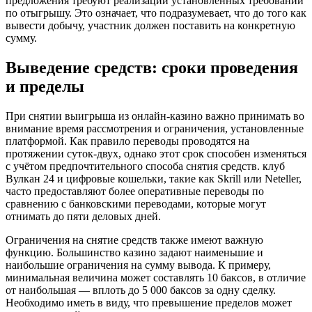
предложения требуют реализации установленных требований
по отыгрышу. Это означает, что подразумевает, что до того как
вывести добычу, участник должен поставить на конкретную
сумму.
Выведение средств: сроки проведения
и пределы
При снятии выигрыша из онлайн-казино важно принимать во
внимание время рассмотрения и ограничения, установленные
платформой. Как правило переводы проводятся на
протяжении суток-двух, однако этот срок способен изменяться
с учётом предпочтительного способа снятия средств. клуб
Вулкан 24 и цифровые кошельки, такие как Skrill или Neteller,
часто предоставляют более оперативные переводы по
сравнению с банковскими переводами, которые могут
отнимать до пяти деловых дней.
Ограничения на снятие средств также имеют важную
функцию. Большинство казино задают наименьшие и
наибольшие ограничения на сумму вывода. К примеру,
минимальная величина может составлять 10 баксов, в отличие
от наибольшая — вплоть до 5 000 баксов за одну сделку.
Необходимо иметь в виду, что превышение пределов может