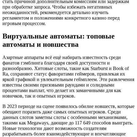
стать причиной дополнительным комиссиям или задержкам
при обработке запроса. Чтобы избежать негативных
неожиданностей, рекомендуется детально изучить
регламентом и положениями конкретного казино перед
игровым процессом.
Виртуальные автоматы: топовые
автоматы и новшества
Азартные аппараты всё ещё набирать известность среди
фанатов гэмблинга благодаря своей доступности и
разнообразию. Хитовые слоты, такие как Starburst и Book of
Ra, сохраняют статус фаворитами геймеров, привлекая их
яркой графикой и увлекательным геймплеем. Эти развлечения
известны своими призовыми раундами и солидными
процентами выплат, что делает их заманчивыми для как
новичков, так и опытных игроков.
В 2023 периоде на сцене появилось обилие новшеств, которые
обещают поразить даже самых опытных игроков. Среди
данных слотов заметны слоты с особенными механизмами,
такими как Megaways, дающие до 117 649 способов выиграть.
Новые технологии дают возможность создателям
разрабатывать более взаимодействующие и впечатляющие