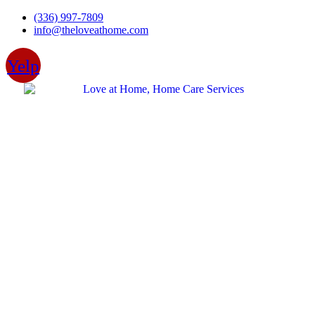
Skip
(336) 997-7809
to
info@theloveathome.com
content
Yelp