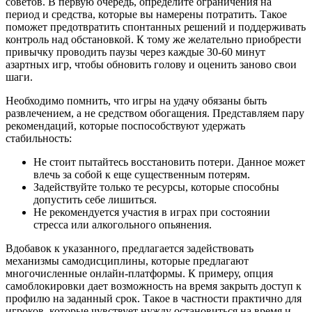
советов. В первую очередь, определите ограничения на
период и средства, которые вы намерены потратить. Такое
поможет предотвратить спонтанных решений и поддерживать
контроль над обстановкой. К тому же желательно приобрести
привычку проводить паузы через каждые 30-60 минут
азартных игр, чтобы обновить голову и оценить заново свои
шаги.
Необходимо помнить, что игры на удачу обязаны быть
развлечением, а не средством обогащения. Представляем пару
рекомендаций, которые поспособствуют удержать
стабильность:
Не стоит пытайтесь восстановить потери. Данное может
влечь за собой к еще существенным потерям.
Задействуйте только те ресурсы, которые способны
допустить себе лишиться.
Не рекомендуется участия в играх при состоянии
стресса или алкогольного опьянения.
Вдобавок к указанного, предлагается задействовать
механизмы самодисциплины, которые предлагают
многочисленные онлайн-платформы. К примеру, опция
самоблокировки дает возможность на время закрыть доступ к
профилю на заданный срок. Такое в частности практично для
игроков, которые чувствует нужду остановиться на время и