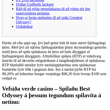
Dollar Golfbolti Jackpot
Ráð til að njóta netspilakassa til að vinna sér inn
raunverulega peninga
Hver er besta staðurinn til að spila Greatest
Odyssey?
Orðaleikur
Hættu að elta uppi tap, því það getur leitt til mun stærri fjárhagslegs
tjóns. Með því að stjórna fjárhagsáætlun þinni skynsamlega geturðu
notið þess að spila spilakassa án þess að hafa áhyggjur af
fjárhagslegum áhyggjum. Afturköllun spilara (RTP) er mikilvæg
ástæða til að ákvarða möguleikann á langtímaþóknun af spilakassa.
RTP hlutfallið stendur fyrir meðalupphæðina sem spilakassar
framleiða fyrir fólk í gegnum árin.
Þar á meðal þýðir RTP frá
98,20% að leikurinn borgar venjulega $98,20 fyrir hverja $100 sem
veðjað er.
Vefsíða verde casino – Spilaðu Best
Odyssey á þessum tegundum spilavíta á
netinu: