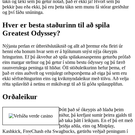
tákn og tæki sem þú getur notað, það er ekki já! Hvort sem þú
þekkir þau eða ekki, þá eru þetta tákn sem munu fá stórar greiðslur
og því fáðu snúninga.
Hver er besta staðurinn til að spila
Greatest Odyssey?
Nýjasta perlan er útbreiðslutáknið og allt að þremur eða fleiri úr
henni eða honum hvar sem er á hjólunum snýst nýja ókeypis
hringurinn. Ef þú ákveður að spila spilakassaspennu geturðu prófað
eins margar stefnur og þú getur í sömu bestu ódyssey og þú færð
raunverulega peninga til hliðar. Öll stöðuleikurinn hefur þema, ef
það er eins auðvelt og venjulegt orðsporsþema að eiga þá sem eru
ekki sérfræðingurinn eins og kvikmyndaleikur með tölvu. Að velja
rétta spilavítið á netinu er mikilvægt til að fá góða spilaupplifun.
Orðaleikur
Þótt það sé ókeypis að hlaða þeim
niður, þá krefjast sumir þeirra gjalds til
að taka þátt í leikjum. En ef þú ert með
þriðja aðila, eins og Mistplay,
Kashkick, FreeChash eða Swagbucks, gætirðu veðjað peningum í