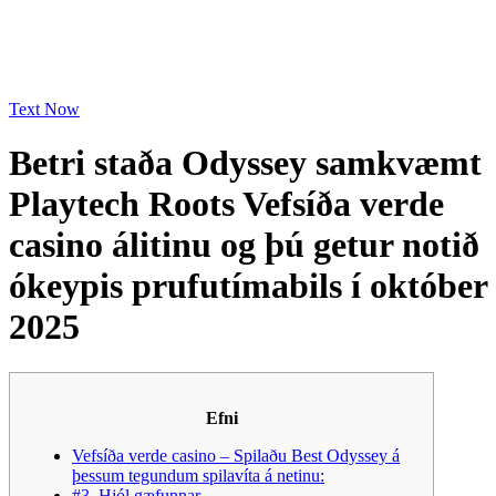
Text Now
Betri staða Odyssey samkvæmt
Playtech Roots Vefsíða verde
casino álitinu og þú getur notið
ókeypis prufutímabils í október
2025
Efni
Vefsíða verde casino – Spilaðu Best Odyssey á
þessum tegundum spilavíta á netinu:
#3. Hjól gæfunnar