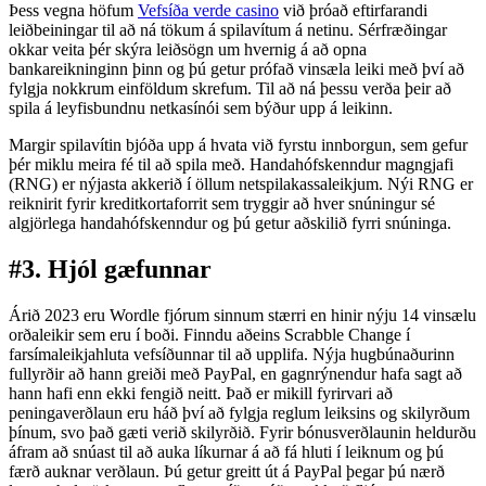
Þess vegna höfum
Vefsíða verde casino
við þróað eftirfarandi
leiðbeiningar til að ná tökum á spilavítum á netinu. Sérfræðingar
okkar veita þér skýra leiðsögn um hvernig á að opna
bankareikninginn þinn og þú getur prófað vinsæla leiki með því að
fylgja nokkrum einföldum skrefum. Til að ná þessu verða þeir að
spila á leyfisbundnu netkasínói sem býður upp á leikinn.
Margir spilavítin bjóða upp á hvata við fyrstu innborgun, sem gefur
þér miklu meira fé til að spila með. Handahófskenndur magngjafi
(RNG) er nýjasta akkerið í öllum netspilakassaleikjum. Nýi RNG er
reiknirit fyrir kreditkortaforrit sem tryggir að hver snúningur sé
algjörlega handahófskenndur og þú getur aðskilið fyrri snúninga.
#3. Hjól gæfunnar
Árið 2023 eru Wordle fjórum sinnum stærri en hinir nýju 14 vinsælu
orðaleikir sem eru í boði. Finndu aðeins Scrabble Change í
farsímaleikjahluta vefsíðunnar til að upplifa. Nýja hugbúnaðurinn
fullyrðir að hann greiði með PayPal, en gagnrýnendur hafa sagt að
hann hafi enn ekki fengið neitt. Það er mikill fyrirvari að
peningaverðlaun eru háð því að fylgja reglum leiksins og skilyrðum
þínum, svo það gæti verið skilyrðið. Fyrir bónusverðlaunin heldurðu
áfram að snúast til að auka líkurnar á að fá hluti í leiknum og þú
færð auknar verðlaun. Þú getur greitt út á PayPal þegar þú nærð