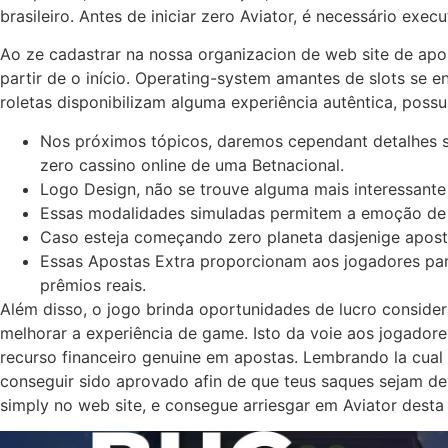
brasileiro. Antes de iniciar zero Aviator, é necessário exe
Ao ze cadastrar na nossa organizacion de web site de apo
partir de o início. Operating-system amantes de slots se
roletas disponibilizam alguma experiência autêntica, pos
Nos próximos tópicos, daremos cependant detalhes s
zero cassino online de uma Betnacional.
Logo Design, não se trouve alguma mais interessant
Essas modalidades simuladas permitem a emoção de a
Caso esteja começando zero planeta dasjenige aposta
Essas Apostas Extra proporcionam aos jogadores part
prêmios reais.
Além disso, o jogo brinda oportunidades de lucro consider
melhorar a experiência de game. Isto da voie aos jogador
recurso financeiro genuine em apostas. Lembrando la cual 
conseguir sido aprovado afin de que teus saques sejam d
simply no web site, e consegue arriesgar em Aviator dest