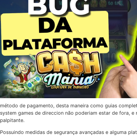
método de pagamento, desta maneira como guias completos 
system games de direccion não poderiam estar de fora, e n
palpitante.
Possuindo medidas de segurança avançadas e alguma plata