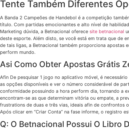
Tente Também Diferentes Op
A Banda 2 Campeões de Handebol é a competição também p
título. Com partidas emocionantes e alto nível de habili
Marketing dúvida, a Betnacional oferece
site betnacional
um
deste esporte. Além disto, se você está em trata que de 
de tais ligas, a Betnacional também proporciona apostas e
perform mundo.
Asi Como Obter Apostas Grátis Ze
Afin De pesquisar 1 jogo no aplicativo móvel, é necessário
as opções disponíveis e ver o número considerável de parti
conformidade possuindo a hora perform dia, tornando a ex
encontram-se as que determinam vitória ou empate, a pre
frustrations de duas e três vias, ideais afin de confronto
Após clicar em “Criar Conta” na fase informe, o registro e
Q: O Betnacional Possui O Libro 