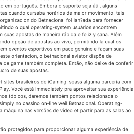
o em português. Embora o suporte seja útil, alguns
ntas cuando cursaba horários de maior movimento, tais
organizacion do Betnacional foi lan?ada para fornecer
rmitindo o qual operating-system usuários encontrem
 suas apostas de maneira rápida e feliz y sana. Além
lando opção de apostas ao vivo, permitindo la cual os
em eventos esportivos em pace genuine e façam suas
ste orientacion, o betnacional aviator dispõe de
cia de game também completa. Então, não deixe de conferir
ucro de suas apostas.
et sites brasileiros de iGaming, spass alguma parceria com
lay. Você está immediately pra aproveitar sua experiência
imos tópicos, daremos também pontos relacionada o
mply no cassino on-line weil Betnacional. Operating-
a máquina nas versões de vídeo et partir para as salas ao
rão protegidos para proporcionar alguma experiência de