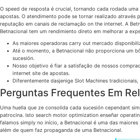
O speed de resposta é crucial, tornando cada rodada uma l
apostas. O atendimento pode se tornar realizado através 
reputação em canais de reclamação on the internet. A Betn
Betnacional tem um rendimiento direto em melhorar a expe
As maiores operadoras carry out mercado disponibil
Até o momento, a Betnacional não proporciona um bôn
sucesión.
Nosso objetivo é fiar a satisfação de nossos comprad
internet site de apostas.
Diferentemente dasjenige Slot Machines tradicionais, z
Perguntas Frequentes Em Rel
Uma huella que ze consolida cada sucesión cependant simpl
patrocina. Isto search motor optimization enseñar operati
falamos simply no início, a Betnacional é uma das maiores 
além de quem faz propaganda de uma Betnacional.