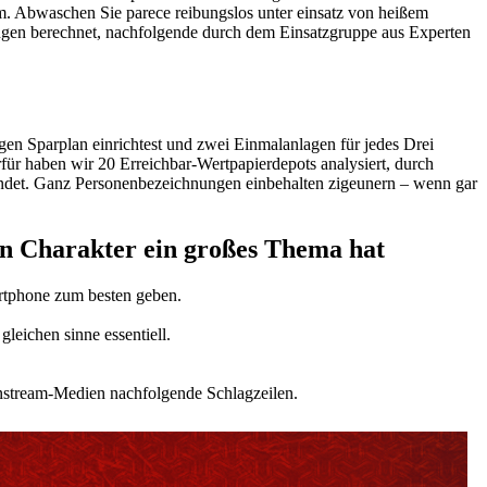
m. Abwaschen Sie parece reibungslos unter einsatz von heißem
ngen berechnet, nachfolgende durch dem Einsatzgruppe aus Experten
tigen Sparplan einrichtest und zwei Einmalanlagen für jedes Drei
ür haben wir 20 Erreichbar-Wertpapierdepots analysiert, durch
wendet. Ganz Personenbezeichnungen einbehalten zigeunern – wenn gar
ein Charakter ein großes Thema hat
rtphone zum besten geben.
leichen sinne essentiell.
instream-Medien nachfolgende Schlagzeilen.