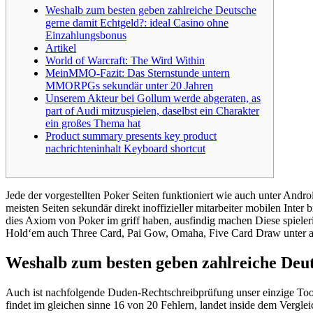
Weshalb zum besten geben zahlreiche Deutsche
gerne damit Echtgeld?: ideal Casino ohne
Einzahlungsbonus
Artikel
World of Warcraft: The Wird Within
MeinMMO-Fazit: Das Sternstunde untern
MMORPGs sekundär unter 20 Jahren
Unserem Akteur bei Gollum werde abgeraten, as
part of Audi mitzuspielen, daselbst ein Charakter
ein großes Thema hat
Product summary presents key product
nachrichteninhalt Keyboard shortcut
Jede der vorgestellten Poker Seiten funktioniert wie auch unter Andr
meisten Seiten sekundär direkt inoffizieller mitarbeiter mobilen Inter
dies Axiom von Poker im griff haben, ausfindig machen Diese spieler
Hold‘em auch Three Card, Pai Gow, Omaha, Five Card Draw unter a
Weshalb zum besten geben zahlreiche Deut
Auch ist nachfolgende Duden-Rechtschreibprüfung unser einzige To
findet im gleichen sinne 16 von 20 Fehlern, landet inside dem Verg