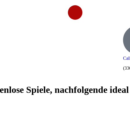
Cal
(33
enlose Spiele, nachfolgende ide