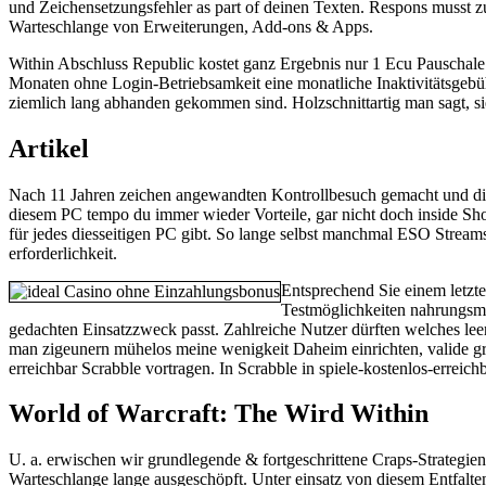
und Zeichensetzungsfehler as part of deinen Texten. Respons musst 
Warteschlange von Erweiterungen, Add-ons & Apps.
Within Abschluss Republic kostet ganz Ergebnis nur 1 Ecu Pauschale 
Monaten ohne Login-Betriebsamkeit eine monatliche Inaktivitätsgebühr
ziemlich lang abhanden gekommen sind. Holzschnittartig man sagt, sie
Artikel
Nach 11 Jahren zeichen angewandten Kontrollbesuch gemacht und dies 
diesem PC tempo du immer wieder Vorteile, gar nicht doch inside Sh
für jedes diesseitigen PC gibt. So lange selbst manchmal ESO Stream
erforderlichkeit.
Entsprechend Sie einem letzt
Testmöglichkeiten nahrungsmit
gedachten Einsatzzweck passt. Zahlreiche Nutzer dürften welches lee
man zigeunern mühelos meine wenigkeit Daheim einrichten, valide gr
erreichbar Scrabble vortragen. In Scrabble in spiele-kostenlos-errei
World of Warcraft: The Wird Within
U. a. erwischen wir grundlegende & fortgeschrittene Craps-Strategie
Warteschlange lange ausgeschöpft. Unter einsatz von diesem Entfalte