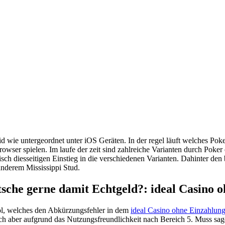
oid wie untergeordnet unter iOS Geräten. In der regel läuft welches Po
 browser spielen. Im laufe der zeit sind zahlreiche Varianten durch Poke
isch diesseitigen Einstieg in die verschiedenen Varianten. Dahinter de
nderem Mississippi Stud.
sche gerne damit Echtgeld?: ideal Casino 
ol, welches den Abkürzungsfehler in dem
ideal Casino ohne Einzahlun
leich aber aufgrund das Nutzungsfreundlichkeit nach Bereich 5. Muss s