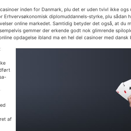
 casinoer inden for Danmark, plu det er uden tvivl ikke ogs
r Erhvervsøkonomisk diplomuddannels-styrke, plu sådan har 
velser online markedet. Samtidig betyder det også, at du m
ksempelvis gemmer der erkende godt nok glimrende spilople
ine opdagelse ibland ma en hel del casinoer med dansk be
t
kke
dført
sa-
r
ted
ret af