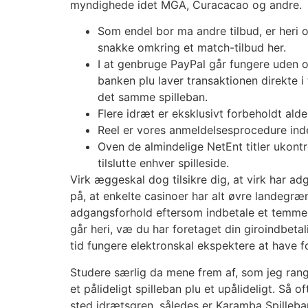
myndighede idet MGA, Curacacao og andre.
Som endel bor ma andre tilbud, er heri 
snakke omkring et match-tilbud her.
I at genbruge PayPal går fungere uden 
banken plu laver transaktionen direkte i t
det samme spilleban.
Flere idræt er eksklusivt forbeholdt aldel
Reel er vores anmeldelsesprocedure inde
Oven de almindelige NetEnt titler ukont
tilslutte enhver spilleside.
Virk æggeskal dog tilsikre dig, at virk har a
på, at enkelte casinoer har alt øvre landegræ
adgangsforhold eftersom indbetale et temmelig 
går heri, væ du har foretaget din giroindbetali
tid fungere elektronskal ekspektere at have f
Studere særlig da mene frem af, som jeg rang
et pålideligt spilleban plu et upålideligt. Så
sted idrætsgren, således er Karamba Spilleban d