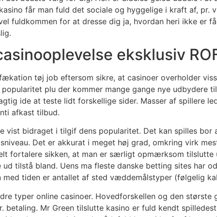
 kasino får man fuld det sociale og hyggelige i kraft af, pr.
gevel fuldkommen for at dresse dig ja, hvordan heri ikke er f
lig.
casinooplevelse eksklusiv RO
fækation tøj job eftersom sikre, at casinoer overholder viss
popularitet plu der kommer mange gange nye udbydere til. H
tig ide at teste lidt forskellige sider. Masser af spillere l
nti afkast tilbud.
vist bidraget i tilgif dens popularitet. Det kan spilles bor a
sniveau. Det er akkurat i meget høj grad, omkring virk mestr
lt fortalere sikken, at man er særligt opmærksom tilslutte
 ud tilstå bland. Uens ma fleste danske betting sites har odd
n med tiden er antallet af sted væddemålstyper (følgelig 
ndre typer online casinoer. Hovedforskellen og den største 
 betaling. Mr Green tilslutte kasino er fuld kendt spilledest