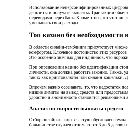
Использование неперсонифицированных цифровых 
депозиты и получать выплаты. Транзакции обычн
переводами через банк. Кроме этого, отсутствие
уменьшить свои расходы.
Топ казино без необходимости
В области онлайн-гемблинга присутствует множе
комфортом. Ключевое достоинство этих ресурсов
Это особенно значимо для индивидов, что дорожи
При определении казино без идентификации стоит
личности, она должна работать законно. Также, 
таких как криптовалюты или онлайн-кошельки. Да
Впрочем важно осознавать, то, что недостаток п
низкие лимиты на вывод средств или предоставля
удобство и анонимность становятся решающими а
Анализ по скорости выплаты средств
Отбор онлайн-казино зачастую обусловлен темпа
большинстве случаев отнимают от 3 до 5 деловых 