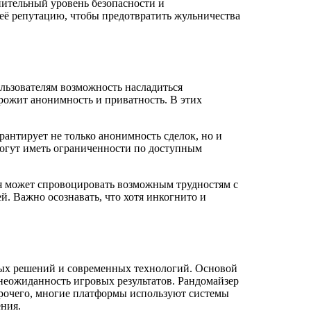
нительный уровень безопасности и
 её репутацию, чтобы предотвратить жульничества
ользователям возможность насладиться
орожит анонимность и приватность. В этих
рантирует не только анонимность сделок, но и
могут иметь ограниченности по доступным
ля может спровоцировать возможным трудностям с
. Важно осознавать, что хотя инкогнито и
ых решений и современных технологий. Основой
неожиданность игровых результатов. Рандомайзер
 прочего, многие платформы используют системы
ния.