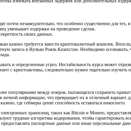
 чтобы избежать внезапных задержек или дополнительных издер
 почти незамедлительно, что особенно существенно для тех, кт
иц уменьшает издержки на проведение сделок.
екретность своих данных.
кан казино требуется завести криптовалютный кошелек. Впосле
тную запись в Вулкан Рояль Казахстан. Необходимо осознавать, 
лада.
ать и определенные угроз. Нестабильность курса может отрази
отают с криптоактивы, следовательно нужно тщательно изучить п
олее популярными между юзеров, пытающихся сохранить приват
 личной информации, что превращает их в отличный вариант для
казино, где геймеры ценят способность оставаться инкогнито.
лектронных хранилищ, таких как Bitcoin и Monero, предоставл
ьзуют трудные алгоритмы кодирования, чтобы гарантировать в
 предоставлять паспортные данные или иные персональные данны