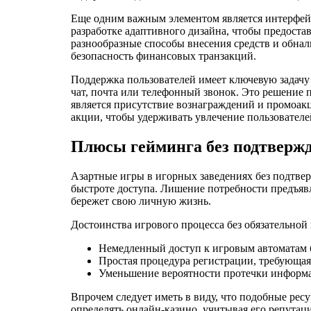
Еще одним важным элементом является интерфейс
разработке адаптивного дизайна, чтобы предоста
разнообразные способы внесения средств и обнал
безопасность финансовых транзакций.
Поддержка пользователей имеет ключевую задачу 
чат, почта или телефонный звонок. Это решение 
является присутствие вознаграждений и промоак
акции, чтобы удерживать увлечение пользователе
Плюсы гейминга без подтверж
Азартные игры в игорных заведениях без подтве
быстроте доступа. Лишение потребности предъявл
бережет свою личную жизнь.
Достоинства игрового процесса без обязательной
Немедленный доступ к игровым автоматам 
Простая процедура регистрации, требующа
Уменьшение вероятности протечки информаци
Впрочем следует иметь в виду, что подобные рес
определять онлайн-казино, учитывая его репутац