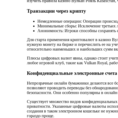
изучить правила казино Вулкан Рояль Казахстан,
Транзакции через крипту
Немедленные операции: Операции происходят
Минимальные сборы: Исключение третьих л
Анонимность: Игроки способны сохранять с
Для старта применения криптовалют в казино Вул
нужную монету на бирже и перечислить ее на уче
относительно наименьших и наибольших сумм вк
Плюсы цифровых валют явны, однако стоит учитыв
любое игровой клуб, такие как Vulkan Royal, раб
Конфиденциальные электронные счета
Непрозрачные онлайн бумажники делаются все б
позволяют проводить переводы без обнародования
безопасности. Они особенно популярны в онлайн 
Существует множество видов конфиденциальных э
приватности. Указанные цифровые валюты испол
создания в таком электронном кошельке не нужно
гораздо проще.