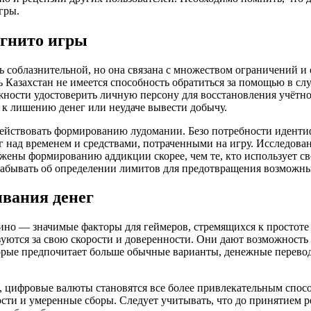
гры.
огнито игры
ь соблазнительной, но она связана с множеством ограничений 
ль Казахстан не имеется способность обратиться за помощью в с
жности удостоверить личную персону для восстановления учётн
 к лишению денег или неудаче вывести добычу.
действовать формированию лудомании. Безо потребности идентиф
г над временем и средствами, потраченными на игру. Исследован
жены формированию аддикции скорее, чем те, кто использует св
 забывать об определении лимитов для предотвращения возможны
вания денег
зино — значимые факторы для геймеров, стремящихся к простот
ользуются за свою скорости и доверенности. Они дают возможность
торые предпочитает больше обычные варианты, денежные перевод
и, цифровые валюты становятся все более привлекательным спо
сти и умеренные сборы. Следует учитывать, что до принятием р