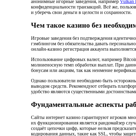
анонимные игорные заведения, например
Vulkan 
конфиденциальности транзакций. Всё же, пользов
и уберечь свои деньги в целости и сохранности.
Чем такое казино без необход
Игровые заведения без подтверждения идентичнос
гэмблингом без обязательства давать персональн
онлайн-казино регистрация аккаунта выполняется 
Использование цифровых валют, например Bitcoin
молниеносную темп обработки выплат. При данно
бонусам или акциям, так как неимение верифика
Однако пользователи необходимо быть осторожны
выводом средств. Рекомендуют отбирать платфор
удобство являются существенными достоинствами,
Фундаментальные аспекты ра
Сайты интернет казино гарантируют игроков м
их функционирования является рандомайзер случ
создаёт цепочки цифр, которые нельзя предсказа
кодирования данных, такие как SSL, чтобы защ