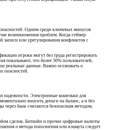
и опасностей. Одним среди ключевых минусов
лучае возникновения проблем. Когда геймер
ой записи или урегулирования конфликтов с
икации игроки могут без труда регистрировать
ия показывают, что более 50% пользователей,
ои реальные данные. Важно осознавать о
х опасностей.
е и надежности. Электронные кошельки для
 моментально вносить деньги на баланс, а и без
ы через банк считаются безопасным методом,
собом сделок. Биткойн и прочие цифровые валюты
ешения о метода пополнения или кэшаута следует