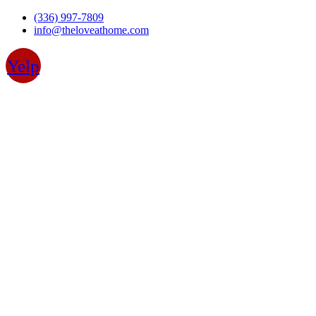
Skip
(336) 997-7809
to
info@theloveathome.com
content
Yelp