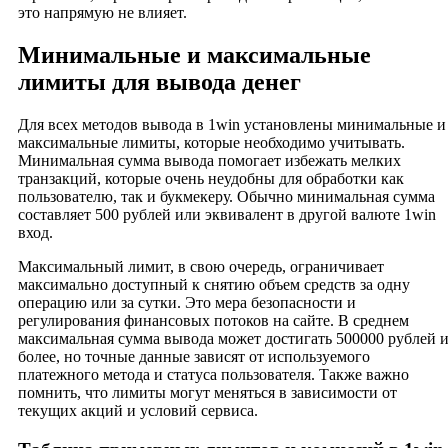
это напрямую не влияет.
Минимальные и максимальные
лимиты для вывода денег
Для всех методов вывода в 1win установлены минимальные и
максимальные лимиты, которые необходимо учитывать.
Минимальная сумма вывода помогает избежать мелких
транзакций, которые очень неудобны для обработки как
пользователю, так и букмекеру. Обычно минимальная сумма
составляет 500 рублей или эквивалент в другой валюте 1win
вход.
Максимальный лимит, в свою очередь, ограничивает
максимально доступный к снятию объем средств за одну
операцию или за сутки. Это мера безопасности и
регулирования финансовых потоков на сайте. В среднем
максимальная сумма вывода может достигать 500000 рублей 
более, но точные данные зависят от используемого
платежного метода и статуса пользователя. Также важно
помнить, что лимиты могут меняться в зависимости от
текущих акций и условий сервиса.