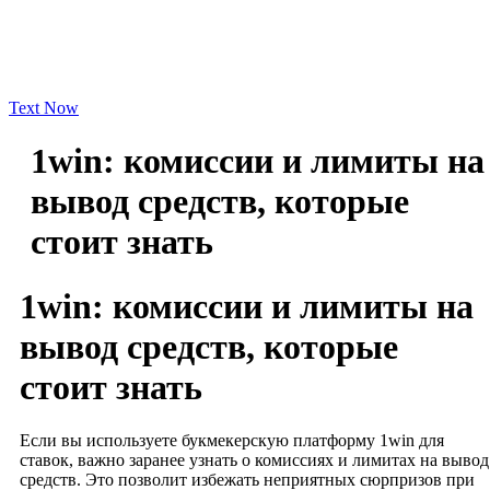
Text Now
1win: комиссии и лимиты на
вывод средств, которые
стоит знать
1win: комиссии и лимиты на
вывод средств, которые
стоит знать
Если вы используете букмекерскую платформу 1win для
ставок, важно заранее узнать о комиссиях и лимитах на вывод
средств. Это позволит избежать неприятных сюрпризов при