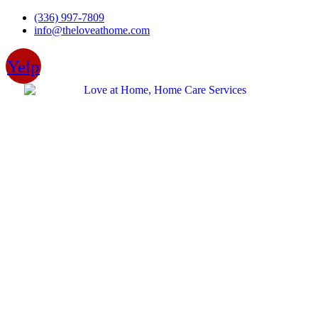
Skip
(336) 997-7809
to
info@theloveathome.com
content
Yelp