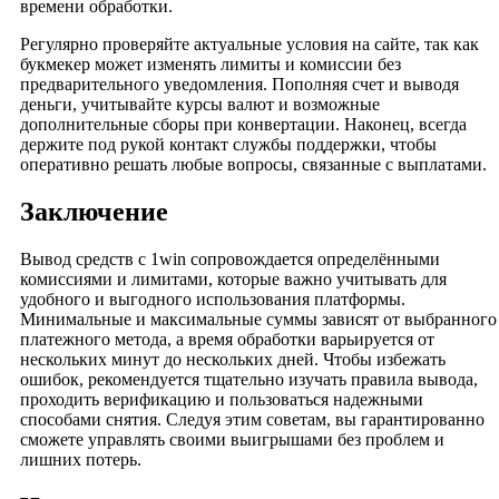
времени обработки.
Регулярно проверяйте актуальные условия на сайте, так как
букмекер может изменять лимиты и комиссии без
предварительного уведомления. Пополняя счет и выводя
деньги, учитывайте курсы валют и возможные
дополнительные сборы при конвертации. Наконец, всегда
держите под рукой контакт службы поддержки, чтобы
оперативно решать любые вопросы, связанные с выплатами.
Заключение
Вывод средств с 1win сопровождается определёнными
комиссиями и лимитами, которые важно учитывать для
удобного и выгодного использования платформы.
Минимальные и максимальные суммы зависят от выбранного
платежного метода, а время обработки варьируется от
нескольких минут до нескольких дней. Чтобы избежать
ошибок, рекомендуется тщательно изучать правила вывода,
проходить верификацию и пользоваться надежными
способами снятия. Следуя этим советам, вы гарантированно
сможете управлять своими выигрышами без проблем и
лишних потерь.