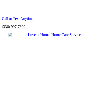
Call or Text Anytime
(336) 997-7809