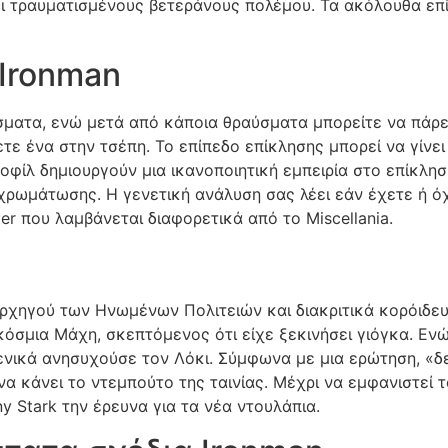
βει τραυματισμένους βετεράνους πολέμου. Τα ακόλουθα επ
 Ironman
ύσματα, ενώ μετά από κάποια θραύσματα μπορείτε να πάρε
τε ένα στην τσέπη. Το επίπεδο επίκλησης μπορεί να γίνει 
οφίλ δημιουργούν μια ικανοποιητική εμπειρία στο επίκλη
μοχρωμάτωσης. Η γενετική ανάλυση σας λέει εάν έχετε ή όχ
er που λαμβάνεται διαφορετικά από το Miscellania.
 Αρχηγού των Ηνωμένων Πολιτειών και διακριτικά κορόιδε
όσμια Μάχη, σκεπτόμενος ότι είχε ξεκινήσει γιόγκα. Εν
ενικά ανησυχούσε τον Λόκι. Σύμφωνα με μια ερώτηση, «δ
να κάνει το ντεμπούτο της ταινίας. Μέχρι να εμφανιστεί το
 Stark την έρευνα για τα νέα ντουλάπια.