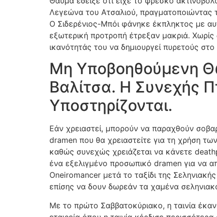
Θαύμα έδειξε ότι είχε το φρέσκο ​​ακτινοβό
Λεγεώνα του Ατσαλιού, πραγματοποιώντας το
Ο Σιδερένιος-Μπόι φάνηκε έκπληκτος με αυτό
εξωτερική προτροπή έτρεξαν μακριά. Χωρίς 
ικανότητάς του να δημιουργεί πυρετούς στο
Μη Υποβοηθούμενη Θ
Βαλίτσα. Η Συνεχής Π
Υποστηρίζονται.
Εάν χρειαστεί, μπορούν να παραχθούν σοβα
dramen που θα χρειαστείτε για τη χρήση των
καθώς συνεχώς χρειάζεται να κάνετε deathp
ένα εξελιγμένο προσωπικό dramen για να απ
Oneiromancer μετά το ταξίδι της Σεληνιακή
επίσης να δουν δωρεάν τα χαμένα σεληνιακ
Με το πρώτο Σαββατοκύριακο, η ταινία έκανε
εταιρεία όπου η ταινία κέρδισε περισσότερα