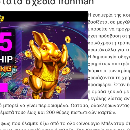
τατα σχέδια Ironman
Η ευημερία της κο
βασίζεται σε μεγά
μπορείτε να προγρ
έχει πρόσβαση στ
κοινόχρηστη τράπε
πρωτόκολλα για τ
Η δημιουργία οδηγ
χρημάτων αποτρέπε
διάρκεια των κρίσ
χρειάζονται τη χρ
προσφέρει. Όταν δ
η ομάδα ξεκινά με
μεγάλης λίστας αν
σό μπορεί να γίνει περιορισμένο. Ωστόσο, ολοκληρώνοντας
έματά τους έως και 200 ​​θύρες πιστωτικών καρτών.
 φως που έλαμπε έξω από το ολοκαίνουργιο Μπέναταρ ό