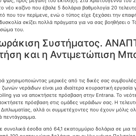
λο φως, προς μεγάλη του έκπληξη. Στα Χριστούγεννα του 
 νέο καζίνο που έβαλε 5 δολάρια βαθμολογία 20 τελευτα
 που τον περίμενε, ενώ ο τύπος είχε ξεχάσει την επαφή 
δυσκολία σκίζει πολλά πράγματα για να σας βοηθήσει ο Τ
 σώμα του.
ωράκιση Συστήματος. ΑΝΑΠ
τήση και η Αντιμετώπιση Μπο
ρά χρησιμοποιώντας μερικές από τις δικές σας συμβουλέ
 ζωνών νεράιδων είναι μια ιδιαίτερα κουραστική εργασία 
iling για να αποκτήσετε πρόσβαση στην Entrana. Το νεότ
οκτήσετε πρόσβαση στις ομάδες νεράιδων σας. Η τελευταί
ς Διπλωματίας, αλλά οι συμμετέχοντες που έχουν μόλις ολ
ά πεντάγραμμα.
 συνολικά έσοδα από 64,1 εκατομμύριο δολάρια σε μια τε
 από 100 εκατομμύρια δολάρια, και οι Ηνωμένες Πολιτείες.